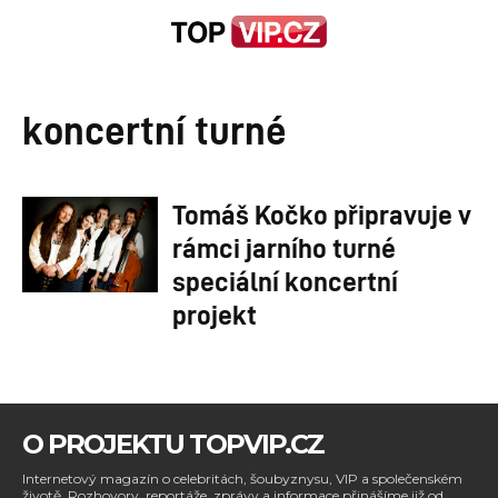
koncertní turné
Tomáš Kočko připravuje v
rámci jarního turné
speciální koncertní
projekt
O PROJEKTU TOPVIP.CZ
Internetový magazín o celebritách, šoubyznysu, VIP a společenském
životě. Rozhovory, reportáže, zprávy a informace přinášíme již od