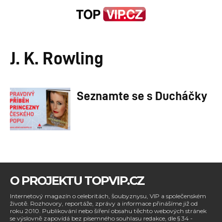
J. K. Rowling
Seznamte se s Ducháčky
O PROJEKTU TOPVIP.CZ
Internetový magazín o celebritách, šoubyznysu, VIP a společenském
životě. Rozhovory, reportáže, zprávy a informace přinášíme již od
roku 2010. Publikování nebo šíření obsahu těchto webových stránek
se výslovně zapovídá bez písemného souhlasu redakce, dle § 34 -