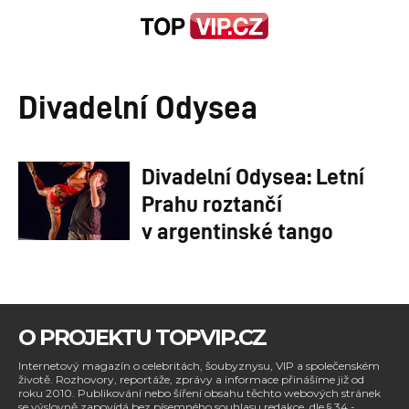
Divadelní Odysea
Divadelní Odysea: Letní
Prahu roztančí
v argentinské tango
O PROJEKTU TOPVIP.CZ
Internetový magazín o celebritách, šoubyznysu, VIP a společenském
životě. Rozhovory, reportáže, zprávy a informace přinášíme již od
roku 2010. Publikování nebo šíření obsahu těchto webových stránek
se výslovně zapovídá bez písemného souhlasu redakce, dle § 34 -