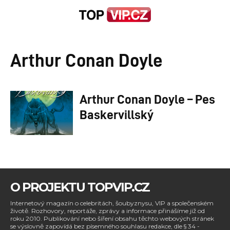
Arthur Conan Doyle
Arthur Conan Doyle – Pes
Baskervillský
O PROJEKTU TOPVIP.CZ
Internetový magazín o celebritách, šoubyznysu, VIP a společenském
životě. Rozhovory, reportáže, zprávy a informace přinášíme již od
roku 2010. Publikování nebo šíření obsahu těchto webových stránek
se výslovně zapovídá bez písemného souhlasu redakce, dle § 34 -