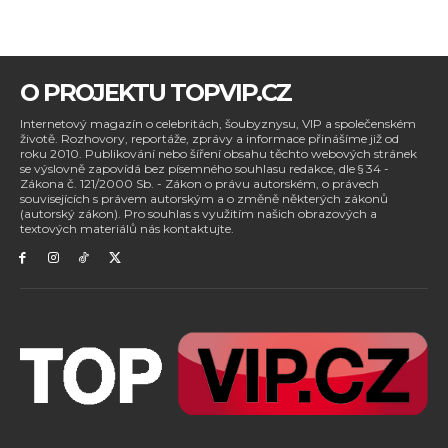
O PROJEKTU TOPVIP.CZ
Internetový magazín o celebritách, šoubyznysu, VIP a společenském
životě. Rozhovory, reportáže, zprávy a informace přinášíme již od
roku 2010. Publikování nebo šíření obsahu těchto webových stránek
se výslovně zapovídá bez písemného souhlasu redakce, dle § 34 -
Zákona č. 121/2000 Sb. - Zákon o právu autorském, o právech
souvisejících s právem autorským a o změně některých zákonů
(autorský zákon). Pro souhlas s využitím našich obrazových a
textových materiálů nás kontaktujte.