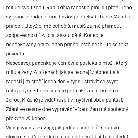
miluje svou ženu. Rád ji dělá radost a plní její přání. Jeho
vyznání je podáno moc hezky, poeticky. Cituje z Malého
prince „…když si mě ochočíš, musíš za mě přijmout i
zodpovědnost.“ A to s láskou dělá. Konec je
neočekávaný a tím je ten příběh ještě hezčí. To se fakt
povedlo.
Nesedávej, panenko je úsměvná povídka o muži, který
miluje ženy. A o ženách jak se nechají zblbnout a k
radosti jim stačí jeden den v týdnu strávit se svým
milovaným. Stejná situace je tu ukázána mužem i
ženou. Krásně je vidět rozdíl v myšlení obou pohlaví.
Zdánlivě nesmyslné vyprávění vícero žen má společný
překvapivý konec.
Více povídek ukazuje, jak jednou situací či špatným
slovem se dá vše zkazit a nejde to vrátit. A ta poslední