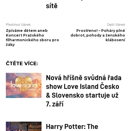
sítě
Předchozí článek
Další článek
Zpíváme dětem aneb
Prostřeno! – Poháry plné
Koncert Pražského
dobrot, pohody a ženského
filharmonického sboru pro
klábosení
žáky
ČTĚTE VÍCE:
Nová hříšně svůdná řada
show Love Island Česko
& Slovensko startuje už
7. září
Harry Potter: The