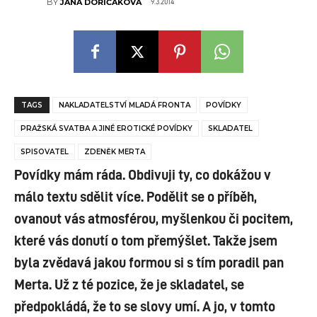
9.3.2014
BY
JANA DOŘIČÁKOVÁ
TAGS
NAKLADATELSTVÍ MLADÁ FRONTA
POVÍDKY
PRAŽSKÁ SVATBA A JINÉ EROTICKÉ POVÍDKY
SKLADATEL
SPISOVATEL
ZDENĚK MERTA
Povídky mám ráda. Obdivuji ty, co dokážou v
málo textu sdělit více. Podělit se o příběh,
ovanout vás atmosférou, myšlenkou či pocitem,
které vás donutí o tom přemýšlet. Takže jsem
byla zvědavá jakou formou si s tím poradil pan
Merta. Už z té pozice, že je skladatel, se
předpokládá, že to se slovy umí. A jo, v tomto