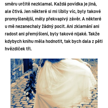
směru určitě nezklamal. Každá povídka je jiná,
ale čtivá. Jen některé si mi líbily víc, byly takové
promyšlenější, měly překvapivý závěr. A některé
u mě nezanechaly žádný pocit. Ani zklamání ani
radost ani přemýšlení, byly takové nijaké. Takže
kdybych knihu měla hodnotit, tak bych dala z pěti
hvězdiček tři.