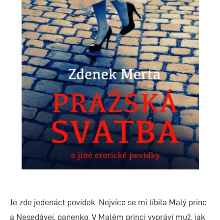
Je zde jedenáct povídek. Nejvíce se mi líbila Malý princ
a Nesedávej, panenko. V Malém princi vypráví muž, jak