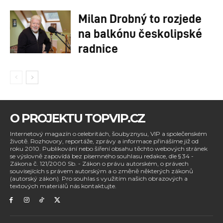
Milan Drobný to rozjede
na balkónu českolipské
radnice
O PROJEKTU TOPVIP.CZ
Internetový magazín o celebritách, šoubyznysu, VIP a společenském
životě. Rozhovory, reportáže, zprávy a informace přinášíme již od
roku 2010. Publikování nebo šíření obsahu těchto webových stránek
se výslovně zapovídá bez písemného souhlasu redakce, dle § 34 -
Zákona č. 121/2000 Sb. - Zákon o právu autorském, o právech
souvisejících s právem autorským a o změně některých zákonů
(autorský zákon). Pro souhlas s využitím našich obrazových a
textových materiálů nás kontaktujte.