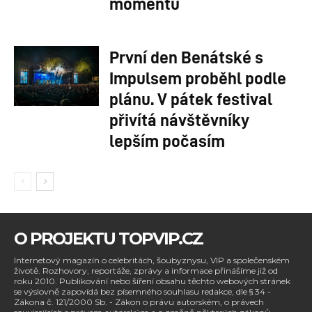
momentů
První den Benátské s
Impulsem proběhl podle
plánu. V pátek festival
přivítá návštěvníky
lepším počasím
O PROJEKTU TOPVIP.CZ
Internetový magazín o celebritách, šoubyznysu, VIP a společenském
životě. Rozhovory, reportáže, zprávy a informace přinášíme již od
roku 2010. Publikování nebo šíření obsahu těchto webových stránek
se výslovně zapovídá bez písemného souhlasu redakce, dle § 34 -
Zákona č. 121/2000 Sb. - Zákon o právu autorském, o právech