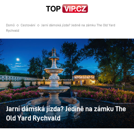
Domů
Cestování
Jarní dámská jízda? Jedině na zámku The Old Yard
Rychvald
Jarní dámská jízda? Jedině na zámku The
Old Yard Rychvald