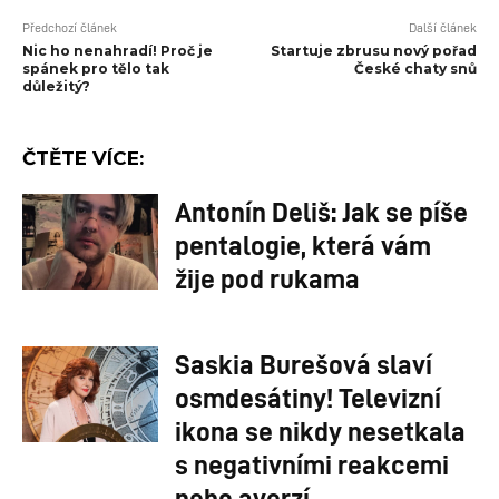
Předchozí článek
Další článek
Nic ho nenahradí! Proč je
Startuje zbrusu nový pořad
spánek pro tělo tak
České chaty snů
důležitý?
ČTĚTE VÍCE:
Antonín Deliš: Jak se píše
pentalogie, která vám
žije pod rukama
Saskia Burešová slaví
osmdesátiny! Televizní
ikona se nikdy nesetkala
s negativními reakcemi
nebo averzí