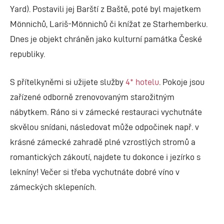
Yard). Postavili jej Barští z Baště, poté byl majetkem
Mönnichů, Lariš-Mönnichů či knížat ze Starhemberku.
Dnes je objekt chráněn jako kulturní památka České
republiky.
S přítelkyněmi si užijete služby
4* hotelu
. Pokoje jsou
zařízené odborně zrenovovaným starožitným
nábytkem. Ráno si v zámecké restauraci vychutnáte
skvělou snídani, následovat může odpočinek např. v
krásné zámecké zahradě plné vzrostlých stromů a
romantických zákoutí, najdete tu dokonce i jezírko s
lekníny! Večer si třeba vychutnáte dobré víno v
zámeckých sklepeních.