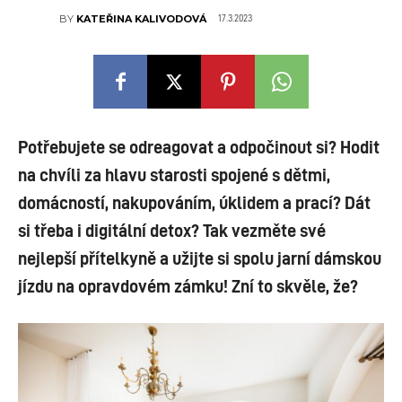
17.3.2023
BY
KATEŘINA KALIVODOVÁ
Potřebujete se odreagovat a odpočinout si? Hodit
na chvíli za hlavu starosti spojené s dětmi,
domácností, nakupováním, úklidem a prací? Dát
si třeba i digitální detox? Tak vezměte své
nejlepší přítelkyně a užijte si spolu jarní dámskou
jízdu na opravdovém zámku! Zní to skvěle, že?