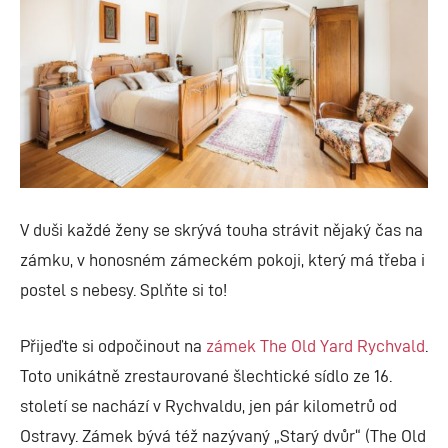
V duši každé ženy se skrývá touha strávit nějaký čas na
zámku, v honosném zámeckém pokoji, který má třeba i
postel s nebesy. Splňte si to!
Přijeďte si odpočinout na
zámek The Old Yard Rychvald
.
Toto unikátně zrestaurované šlechtické sídlo ze 16.
století se nachází v Rychvaldu, jen pár kilometrů od
Ostravy. Zámek bývá též nazývaný „Starý dvůr“ (The Old