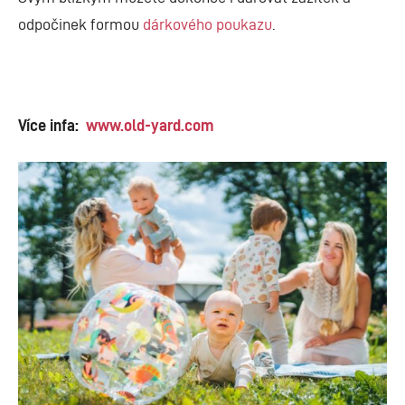
odpočinek formou
dárkového poukazu
.
Více infa:
www.old-yard.com