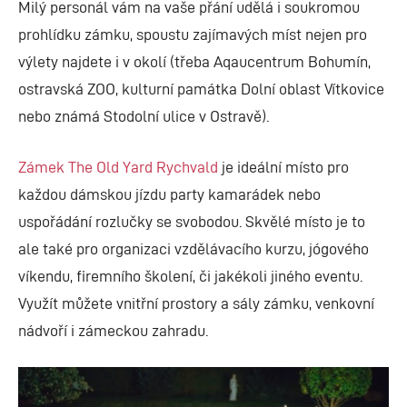
Milý personál vám na vaše přání udělá i soukromou
prohlídku zámku, spoustu zajímavých míst nejen pro
výlety najdete i v okolí (třeba Aqaucentrum Bohumín,
ostravská ZOO, kulturní památka Dolní oblast Vítkovice
nebo známá Stodolní ulice v Ostravě).
Zámek The Old Yard Rychvald
je ideální místo pro
každou dámskou jízdu party kamarádek nebo
uspořádání rozlučky se svobodou. Skvělé místo je to
ale také pro organizaci vzdělávacího kurzu, jógového
víkendu, firemního školení, či jakékoli jiného eventu.
Využít můžete vnitřní prostory a sály zámku, venkovní
nádvoří i zámeckou zahradu.