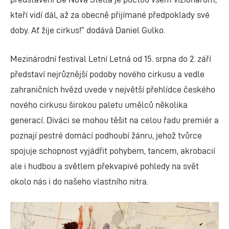
kteří vidí dál, až za obecně přijímané předpoklady své
doby. Ať žije cirkus!“ dodává Daniel Gulko.
Mezinárodní festival Letní Letná od 15. srpna do 2. září
představí nejrůznější podoby nového cirkusu a vedle
zahraničních hvězd uvede v největší přehlídce českého
nového cirkusu širokou paletu umělců několika
generací. Diváci se mohou těšit na celou řadu premiér a
poznají pestré domácí podhoubí žánru, jehož tvůrce
spojuje schopnost vyjádřit pohybem, tancem, akrobacií
ale i hudbou a světlem překvapivé pohledy na svět
okolo nás i do našeho vlastního nitra.