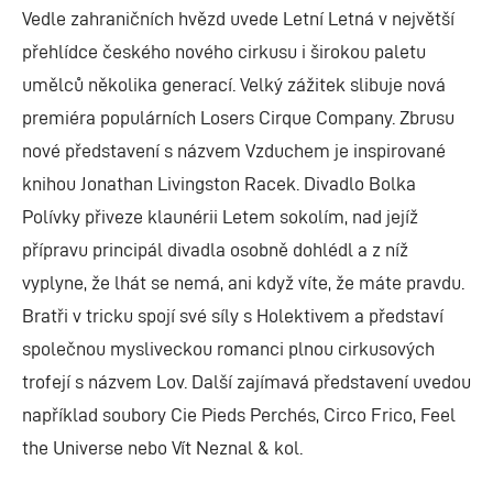
Vedle zahraničních hvězd uvede Letní Letná v největší
přehlídce českého nového cirkusu i širokou paletu
umělců několika generací. Velký zážitek slibuje nová
premiéra populárních Losers Cirque Company. Zbrusu
nové představení s názvem Vzduchem je inspirované
knihou Jonathan Livingston Racek. Divadlo Bolka
Polívky přiveze klaunérii Letem sokolím, nad jejíž
přípravu principál divadla osobně dohlédl a z níž
vyplyne, že lhát se nemá, ani když víte, že máte pravdu.
Bratři v tricku spojí své síly s Holektivem a představí
společnou mysliveckou romanci plnou cirkusových
trofejí s názvem Lov. Další zajímavá představení uvedou
například soubory Cie Pieds Perchés, Circo Frico, Feel
the Universe nebo Vít Neznal & kol.