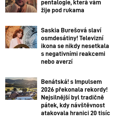
pentalogie, která vám
žije pod rukama
Saskia Burešová slaví
osmdesátiny! Televizní
ikona se nikdy nesetkala
s negativními reakcemi
nebo averzí
Benátská! s Impulsem
2026 překonala rekordy!
Nejsilnější byl tradičně
pátek, kdy návštěvnost
atakovala hranici 20 tisíc