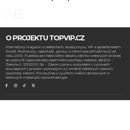
O PROJEKTU TOPVIP.CZ
Internetový magazín o celebritách, šoubyznysu, VIP a společenském
životě. Rozhovory, reportáže, zprávy a informace přinášíme již od
roku 2010. Publikování nebo šíření obsahu těchto webových stránek
se výslovně zapovídá bez písemného souhlasu redakce, dle § 34 -
Zákona č. 121/2000 Sb. - Zákon o právu autorském, o právech
souvisejících s právem autorským a o změně některých zákonů
(autorský zákon). Pro souhlas s využitím našich obrazových a
textových materiálů nás kontaktujte.