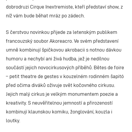
dobrodruzi Cirque Inextremiste, kteří představí show, z
níž vám bude běhat mráz po zádech.
S čerstvou novinkou přijede za letenským publikem
francouzský soubor Akoreacro. Ve svém představení
umně kombinují špičkovou akrobacii s notnou dávkou
humoru a nechybí ani živá hudba, jež je nedílnou
součástí jejich novocirkusových příběhů. Bêtes de foire
– petit theatre de gestes v kouzelném rodinném šapitó
před očima diváků oživuje svět kočovného cirkusu.
Jejich malý cirkus je velkým monumentem poezie a
kreativity. S neuvěřitelnou jemností a přirozeností
kombinují klaunskou komiku, žonglování, kouzla i
loutky.