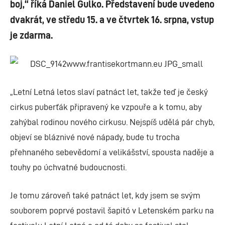
boj,“ říká Daniel Gulko. Představení bude uvedeno
dvakrát, ve středu 15. a ve čtvrtek 16. srpna, vstup
je zdarma.
„
Letní Letná letos slaví patnáct let, takže teď je český
cirkus puberťák připravený ke vzpouře a k tomu, aby
zahýbal rodinou nového cirkusu. Nejspíš udělá pár chyb,
objeví se bláznivé nové nápady, bude tu trocha
přehnaného sebevědomí a velikášství, spousta naděje a
touhy po úchvatné budoucnosti.
Je tomu zároveň také patnáct let, kdy jsem se svým
souborem poprvé postavil šapitó v Letenském parku na