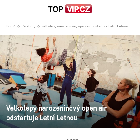
Domů
Celebrity
Velkolepý narozeninový open air odstartuje Letní Letnou
Velkolepý narozeninový open air
odstartuje Letní Letnou