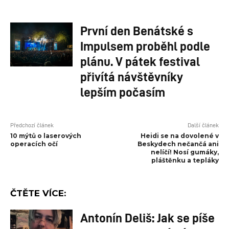
První den Benátské s
Impulsem proběhl podle
plánu. V pátek festival
přivítá návštěvníky
lepším počasím
Předchozí článek
Další článek
10 mýtů o laserových
Heidi se na dovolené v
operacích očí
Beskydech nečančá ani
nelíčí! Nosí gumáky,
pláštěnku a tepláky
ČTĚTE VÍCE:
Antonín Deliš: Jak se píše