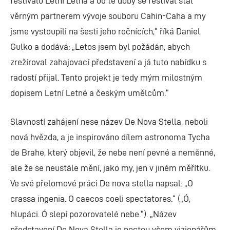
festivalu Letní Letná a od té doby se festival stal
věrným partnerem vývoje souboru Cahin-Caha a my
jsme vystoupili na šesti jeho ročnících,“ říká Daniel
Gulko a dodává: „Letos jsem byl požádán, abych
zrežíroval zahajovací představení a já tuto nabídku s
radostí přijal. Tento projekt je tedy mým milostným
dopisem Letní Letné a českým umělcům.“
Slavností zahájení nese název De Nova Stella, neboli
nová hvězda, a je inspirováno dílem astronoma Tycha
de Brahe, který objevil, že nebe není pevné a neměnné,
ale že se neustále mění, jako my, jen v jiném měřítku.
Ve své přelomové práci De nova stella napsal: „O
crassa ingenia. O caecos coeli spectatores.“ („Ó,
hlupáci. Ó slepí pozorovatelé nebe.“). „Název
představení De Nova Stella je poctou všem vizionářům,