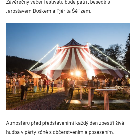
Závěrečný večer festivalu bude patřit besedě s
Jaroslavem Duškem a Pjér la Šé´zem.
Atmosféru před představeními každý den zpestří živá
hudba v párty zóně s občerstvením a posezením.