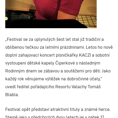
„Festival se za uplynulých šest let stal již tradiční a
oblíbenou tečkou za letními prázdninami. Letos ho nově
doplní zahajovací koncert písničkářky KACZI a sobotní
vystoupení dětské kapely Čiperkové s následným
Rodinným dnem se zábavou a soutěžemi pro děti. Jako
každý rok věnujeme výtěžek na dobročinné účely,“
uvedl ředitel pořádajícího Resortu Valachy Tomáš
Blabla.
Festival opět představí atraktivní tituly a známé herce.
Stejně jako v předchozích dvou letech jej v pátek 17.