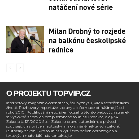
natáčení nové série
Milan Drobný to rozjede
na balkónu českolipské
radnice
O PROJEKTU TOPVIP.CZ
Internetový magazín o celebritách, šoubyznysu, VIP a společenském
životě. Rozhovory, reportáže, zprávy a informace přinášíme již od
roku 2010. Publikování nebo šíření obsahu těchto webových stránek
se výslovně zapovídá bez písemného souhlasu redakce, dle § 34 -
Zákona č. 121/2000 Sb. - Zákon o právu autorském, o právech
souvisejících s právem autorským a o změně některých zákonů
(autorský zákon). Pro souhlas s využitím našich obrazových a
textových materiálů nás kontaktujte.