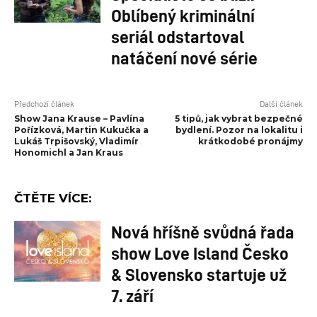
Oblíbený kriminální
seriál odstartoval
natáčení nové série
Předchozí článek
Další článek
Show Jana Krause – Pavlína
5 tipů, jak vybrat bezpečné
Pořízková, Martin Kukučka a
bydlení. Pozor na lokalitu i
Lukáš Trpišovský, Vladimír
krátkodobé pronájmy
Honomichl a Jan Kraus
ČTĚTE VÍCE:
Nová hříšně svůdná řada
show Love Island Česko
& Slovensko startuje už
7. září