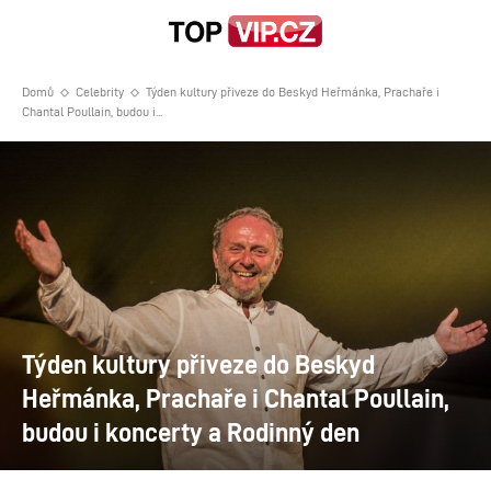
Domů
Celebrity
Týden kultury přiveze do Beskyd Heřmánka, Prachaře i
Chantal Poullain, budou i...
Týden kultury přiveze do Beskyd
Heřmánka, Prachaře i Chantal Poullain,
budou i koncerty a Rodinný den