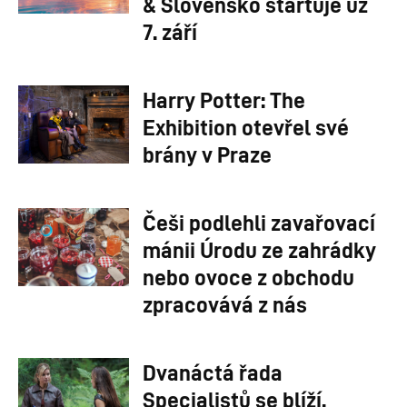
& Slovensko startuje už
7. září
Harry Potter: The
Exhibition otevřel své
brány v Praze
Češi podlehli zavařovací
mánii Úrodu ze zahrádky
nebo ovoce z obchodu
zpracovává z nás
Dvanáctá řada
Specialistů se blíží.