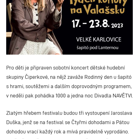
Pro děti je připraven sobotní koncert dětské hudební
skupiny Čiperkové, na nějž zaváže Rodinný den u šapitó
s hrami, soutěžemi a dalším doprovodným programem,
v neděli pak pohádka 1000 a jedna noc Divadla NAVĚTVI.
Zlatým hřebem festivalu budou tři vystoupení Jaroslava
Duška, jenž se na festival se Čtyřmi dohodami a Pátou
dohodou vrací každý rok a mívá pravidelně vyprodáno.