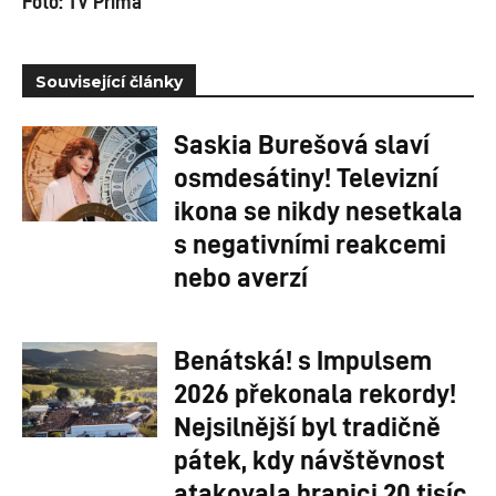
Foto: TV Prima
Související články
Saskia Burešová slaví
osmdesátiny! Televizní
ikona se nikdy nesetkala
s negativními reakcemi
nebo averzí
Benátská! s Impulsem
2026 překonala rekordy!
Nejsilnější byl tradičně
pátek, kdy návštěvnost
atakovala hranici 20 tisíc