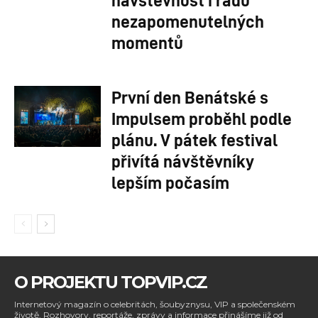
nezapomenutelných
momentů
První den Benátské s
Impulsem proběhl podle
plánu. V pátek festival
přivítá návštěvníky
lepším počasím
O PROJEKTU TOPVIP.CZ
Internetový magazín o celebritách, šoubyznysu, VIP a společenském
životě. Rozhovory, reportáže, zprávy a informace přinášíme již od