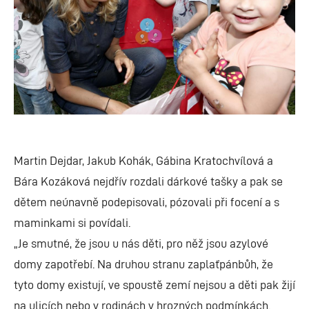
Martin Dejdar, Jakub Kohák, Gábina Kratochvílová a
Bára Kozáková nejdřív rozdali dárkové tašky a pak se
dětem neúnavně podepisovali, pózovali při focení a s
maminkami si povídali.
„Je smutné, že jsou u nás děti, pro něž jsou azylové
domy zapotřebí. Na druhou stranu zaplaťpánbůh, že
tyto domy existují, ve spoustě zemí nejsou a děti pak žijí
na ulicích nebo v rodinách v hrozných podmínkách.