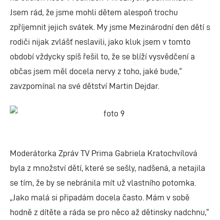
Jsem rád, že jsme mohli dětem alespoň trochu
zpříjemnit jejich svátek. My jsme Mezinárodní den dětí s
rodiči nijak zvlášť neslavili, jako kluk jsem v tomto
období vždycky spíš řešil to, že se blíží vysvědčení a
občas jsem měl docela nervy z toho, jaké bude,“
zavzpomínal na své dětství Martin Dejdar.
Moderátorka Zpráv TV Prima Gabriela Kratochvílová
byla z množství dětí, které se sešly, nadšená, a netajila
se tím, že by se nebránila mít už vlastního potomka.
„Jako malá si připadám docela často. Mám v sobě
hodně z dítěte a ráda se pro něco až dětinsky nadchnu,“