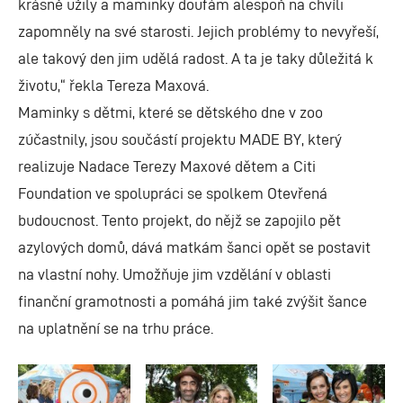
krásně užily a maminky doufám alespoň na chvíli
zapomněly na své starosti. Jejich problémy to nevyřeší,
ale takový den jim udělá radost. A ta je taky důležitá k
životu,“ řekla Tereza Maxová.
Maminky s dětmi, které se dětského dne v zoo
zúčastnily, jsou součástí projektu MADE BY, který
realizuje Nadace Terezy Maxové dětem a Citi
Foundation ve spolupráci se spolkem Otevřená
budoucnost. Tento projekt, do nějž se zapojilo pět
azylových domů, dává matkám šanci opět se postavit
na vlastní nohy. Umožňuje jim vzdělání v oblasti
finanční gramotnosti a pomáhá jim také zvýšit šance
na uplatnění se na trhu práce.