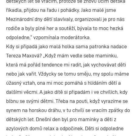
dětských let se vracím, protože se znovu učím dětská
říkadla, přijdou na řadu i pohádky. Jako malé jsme
Mezinárodní dny dětí slavívaly, organizovali je pro nás
rodiče a byly plné her a soutěží, bývala to moc hezká
odpoledne,“ vzpomínala moderátorka.
Kdy si připadá jako malá holka sama patronka nadace
Tereza Maxová? „Když mám vedle sebe maminku,
která má pořád tendence mi radit, jak vychovávat děti
nebo jak vařit. Vždycky se tomu směju, my spolu máme
úžasný vztah, ona mi moc pomáhá s hlídáním dětí a
dalšími věcmi. A jako dítě si připadám i ve chvílích, kdy
blbnu se svými dětmi. Třeba na pouti, když vyrazíme se
synem na horskou dráhu, v tu chvíli se vracím zpátky do
dětských let. Dnešní den byl pro maminky a děti z
azylových domů relax a odpočinek. Děti si odpoledne