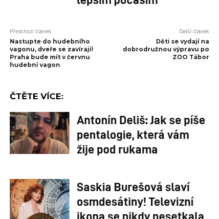
Předchozí článek
Další článek
Nastupte do hudebního
Děti se vydají na
vagonu, dveře se zavírají!
dobrodružnou výpravu po
Praha bude mít v červnu
ZOO Tábor
hudební vagon
ČTĚTE VÍCE:
Antonín Deliš: Jak se píše
pentalogie, která vám
žije pod rukama
Saskia Burešová slaví
osmdesátiny! Televizní
ikona se nikdy nesetkala