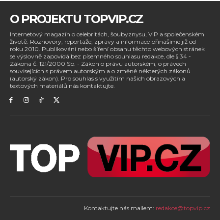
O PROJEKTU TOPVIP.CZ
Internetový magazín o celebritách, šoubyznysu, VIP a společenském
životě. Rozhovory, reportáže, zprávy a informace přinášíme již od
roku 2010. Publikování nebo šíření obsahu těchto webových stránek
se výslovně zapovídá bez písemného souhlasu redakce, dle § 34 -
Zákona č. 121/2000 Sb. - Zákon o právu autorském, o právech
souvisejících s právem autorským a o změně některých zákonů
(autorský zákon). Pro souhlas s využitím našich obrazových a
textových materiálů nás kontaktujte.
Kontaktujte nás mailem:
redakce@topvip.cz