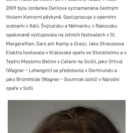
2009 byla Jordanka Derilova vyznamenána čestným
titulem Komorní pěvkyně. Spolupracuje s operními
scénami v Itálii, Švýcarsku a Německu, v Rakousku
opakovaně vystupovala na letních festivalech v St.
Margarethen, Gars am Kamp a Grazu. Jako Straussova
Elektra hostovala v Královské opeře ve Stockholmu a v
Teatro Massimo Bellini v Catanii na Sicílii, jako Ortrud
(Wagner – Lohengrin) se představila v Dortmundu a
jako Brünnhilde (Wagner – Soumrak bohů) v Národní
opeře v Sofii.