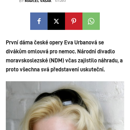
5.11.2013
BY
MARCEL VAŠÁK
První dáma české opery Eva Urbanová se
divákům omlouvá pro nemoc. Národní divadlo
moravskoslezské (NDM) včas zajistilo náhradu, a
proto všechna svá představení uskuteční.