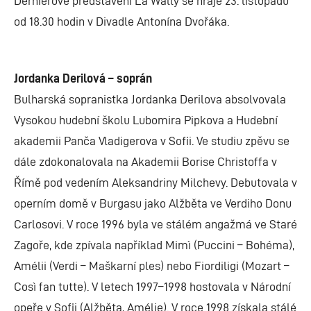
Derniérové představení La Wally se hraje 23. listopadu
od 18.30 hodin v Divadle Antonína Dvořáka.
Jordanka Derilová – soprán
Bulharská sopranistka Jordanka Derilova absolvovala
Vysokou hudební školu Lubomira Pipkova a Hudební
akademii Panča Vladigerova v Sofii. Ve studiu zpěvu se
dále zdokonalovala na Akademii Borise Christoffa v
Římě pod vedením Aleksandriny Milchevy. Debutovala v
operním domě v Burgasu jako Alžběta ve Verdiho Donu
Carlosovi. V roce 1996 byla ve stálém angažmá ve Staré
Zagoře, kde zpívala například Mimì (Puccini – Bohéma),
Amélii (Verdi – Maškarní ples) nebo Fiordiligi (Mozart –
Così fan tutte). V letech 1997–1998 hostovala v Národní
opeře v Sofii (Alžběta, Amélie). V roce 1998 získala stálé