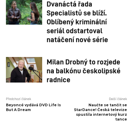
Dvanáctá řada
Specialistů se blíží.
Oblíbený kriminální
seriál odstartoval
natáčení nové série
Milan Drobný to rozjede
na balkónu českolipské
radnice
Předchozí článek
Další článek
Beyoncé vydává DVD Life Is
Naučte se tančit se
But A Dream
StarDance! Česká televize
spustila internetový kurz
tance