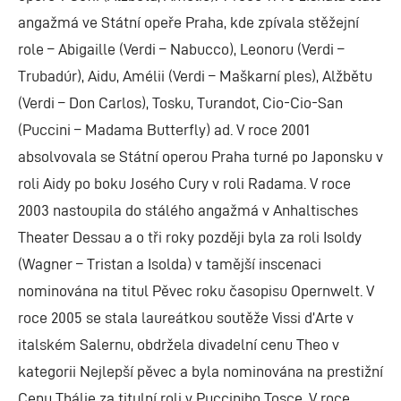
angažmá ve Státní opeře Praha, kde zpívala stěžejní
role – Abigaille (Verdi – Nabucco), Leonoru (Verdi –
Trubadúr), Aidu, Amélii (Verdi – Maškarní ples), Alžbětu
(Verdi – Don Carlos), Tosku, Turandot, Cio-Cio-San
(Puccini – Madama Butterfly) ad. V roce 2001
absolvovala se Státní operou Praha turné po Japonsku v
roli Aidy po boku Josého Cury v roli Radama. V roce
2003 nastoupila do stálého angažmá v Anhaltisches
Theater Dessau a o tři roky později byla za roli Isoldy
(Wagner – Tristan a Isolda) v tamější inscenaci
nominována na titul Pěvec roku časopisu Opernwelt. V
roce 2005 se stala laureátkou soutěže Vissi d’Arte v
italském Salernu, obdržela divadelní cenu Theo v
kategorii Nejlepší pěvec a byla nominována na prestižní
Cenu Thálie za titulní roli v Pucciniho Tosce. V roce