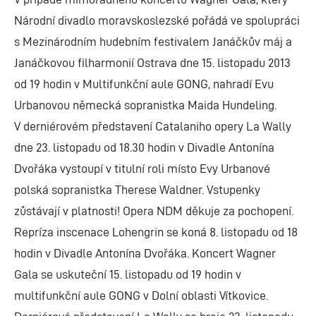
Národní divadlo moravskoslezské pořádá ve spolupráci
s Mezinárodním hudebním festivalem Janáčkův máj a
Janáčkovou filharmonií Ostrava dne 15. listopadu 2013
od 19 hodin v Multifunkční aule GONG, nahradí Evu
Urbanovou německá sopranistka Maida Hundeling.
V derniérovém představení Catalaniho opery La Wally
dne 23. listopadu od 18.30 hodin v Divadle Antonína
Dvořáka vystoupí v titulní roli místo Evy Urbanové
polská sopranistka Therese Waldner. Vstupenky
zůstávají v platnosti! Opera NDM děkuje za pochopení.
Repríza inscenace Lohengrin se koná 8. listopadu od 18
hodin v Divadle Antonína Dvořáka. Koncert Wagner
Gala se uskuteční 15. listopadu od 19 hodin v
multifunkční aule GONG v Dolní oblasti Vítkovice.