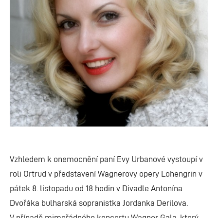
Vzhledem k onemocnění paní Evy Urbanové vystoupí v
roli Ortrud v představení Wagnerovy opery Lohengrin v
pátek 8. listopadu od 18 hodin v Divadle Antonína
Dvořáka bulharská sopranistka Jordanka Derilova.
V případě mimořádného koncertu Wagner Gala, který