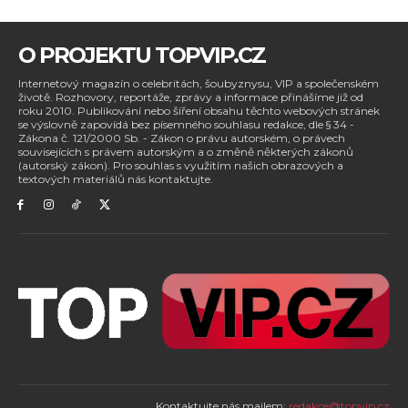
O PROJEKTU TOPVIP.CZ
Internetový magazín o celebritách, šoubyznysu, VIP a společenském
životě. Rozhovory, reportáže, zprávy a informace přinášíme již od
roku 2010. Publikování nebo šíření obsahu těchto webových stránek
se výslovně zapovídá bez písemného souhlasu redakce, dle § 34 -
Zákona č. 121/2000 Sb. - Zákon o právu autorském, o právech
souvisejících s právem autorským a o změně některých zákonů
(autorský zákon). Pro souhlas s využitím našich obrazových a
textových materiálů nás kontaktujte.
Kontaktujte nás mailem:
redakce@topvip.cz