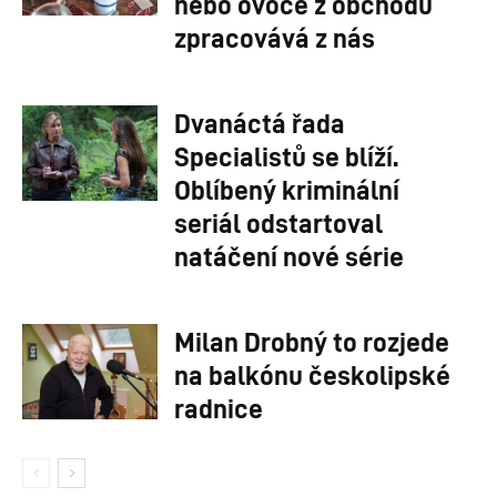
nebo ovoce z obchodu
zpracovává z nás
Dvanáctá řada
Specialistů se blíží.
Oblíbený kriminální
seriál odstartoval
natáčení nové série
Milan Drobný to rozjede
na balkónu českolipské
radnice