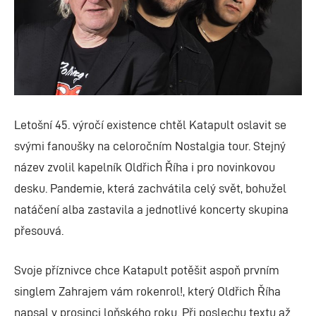
Letošní 45. výročí existence chtěl Katapult oslavit se
svými fanoušky na celoročním Nostalgia tour. Stejný
název zvolil kapelník Oldřich Říha i pro novinkovou
desku. Pandemie, která zachvátila celý svět, bohužel
natáčení alba zastavila a jednotlivé koncerty skupina
přesouvá.
Svoje příznivce chce Katapult potěšit aspoň prvním
singlem Zahrajem vám rokenrol!, který Oldřich Říha
napsal v prosinci loňského roku. Při poslechu textu až