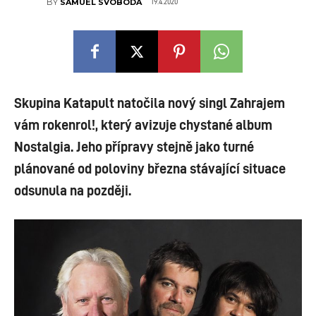
19.4.2020
BY
SAMUEL SVOBODA
Skupina Katapult natočila nový singl Zahrajem
vám rokenrol!, který avizuje chystané album
Nostalgia. Jeho přípravy stejně jako turné
plánované od poloviny března stávající situace
odsunula na později.