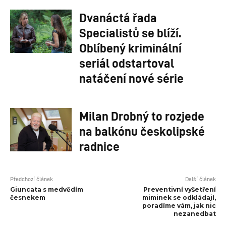
Dvanáctá řada
Specialistů se blíží.
Oblíbený kriminální
seriál odstartoval
natáčení nové série
Milan Drobný to rozjede
na balkónu českolipské
radnice
Předchozí článek
Další článek
Giuncata s medvědím
Preventivní vyšetření
česnekem
miminek se odkládají,
poradíme vám, jak nic
nezanedbat