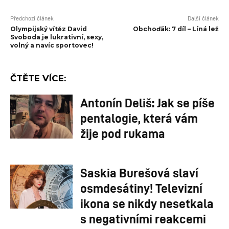
Předchozí článek
Další článek
Olympijský vítěz David
Obchoďák: 7 díl – Líná lež
Svoboda je lukrativní, sexy,
volný a navíc sportovec!
ČTĚTE VÍCE:
Antonín Deliš: Jak se píše
pentalogie, která vám
žije pod rukama
Saskia Burešová slaví
osmdesátiny! Televizní
ikona se nikdy nesetkala
s negativními reakcemi