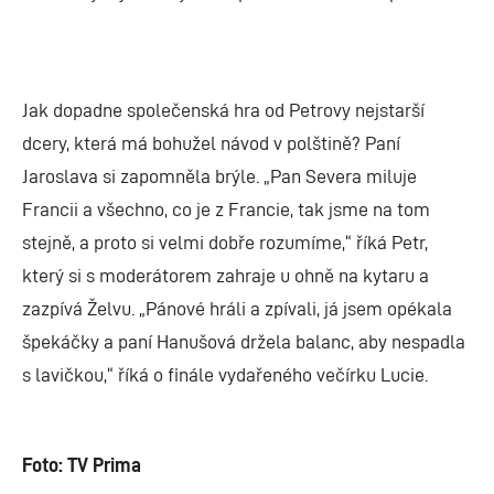
Jak dopadne společenská hra od Petrovy nejstarší
dcery, která má bohužel návod v polštině? Paní
Jaroslava si zapomněla brýle. „Pan Severa miluje
Francii a všechno, co je z Francie, tak jsme na tom
stejně, a proto si velmi dobře rozumíme,“ říká Petr,
který si s moderátorem zahraje u ohně na kytaru a
zazpívá Želvu. „Pánové hráli a zpívali, já jsem opékala
špekáčky a paní Hanušová držela balanc, aby nespadla
s lavičkou,“ říká o finále vydařeného večírku Lucie.
Foto: TV Prima