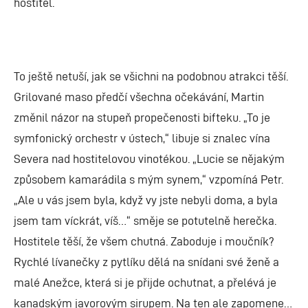
hostitel.
To ještě netuší, jak se všichni na podobnou atrakci těší.
Grilované maso předčí všechna očekávání, Martin
změnil názor na stupeň propečenosti bifteku. „To je
symfonický orchestr v ústech,“ libuje si znalec vína
Severa nad hostitelovou vinotékou. „Lucie se nějakým
způsobem kamarádila s mým synem,“ vzpomíná Petr.
„Ale u vás jsem byla, když vy jste nebyli doma, a byla
jsem tam víckrát, víš…“ směje se potutelně herečka.
Hostitele těší, že všem chutná. Zaboduje i moučník?
Rychlé lívanečky z pytlíku dělá na snídani své ženě a
malé Anežce, která si je přijde ochutnat, a přelévá je
kanadským javorovým sirupem. Na ten ale zapomene…