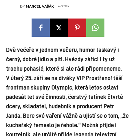
24.9.2012
BY
MARCEL VAŠÁK
Dvě večeře v jednom večeru, humor laskavý i
černý, dobré jídlo a pití. Hvězdy zářící i ty už
trochu pohaslé, které si ale rádi připomeneme.
V úterý 25. září se na diváky VIP Prostřeno! těší
frontman skupiny Olympic, která letos oslaví
padesát let své činnosti, čerstvý tatínek čtvrté
dcery, skladatel, hudebník a producent Petr
Janda. Bere své vaření vážně a ujistí se o tom, „že
kuchařský řemeslo je řehole.“ Možná přijde i
kouzelník, ale určitě přijde legenda televizní