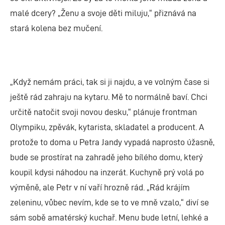
malé dcery? „Ženu a svoje děti miluju,“ přiznává na
stará kolena bez mučení.
„Když nemám práci, tak si ji najdu, a ve volným čase si
ještě rád zahraju na kytaru. Mě to normálně baví. Chci
určitě natočit svoji novou desku,“ plánuje frontman
Olympiku, zpěvák, kytarista, skladatel a producent. A
protože to doma u Petra Jandy vypadá naprosto úžasně,
bude se prostírat na zahradě jeho bílého domu, který
koupil kdysi náhodou na inzerát. Kuchyně prý volá po
výměně, ale Petr v ní vaří hrozně rád. „Rád krájím
zeleninu, vůbec nevím, kde se to ve mně vzalo,“ diví se
sám sobě amatérský kuchař. Menu bude letní, lehké a