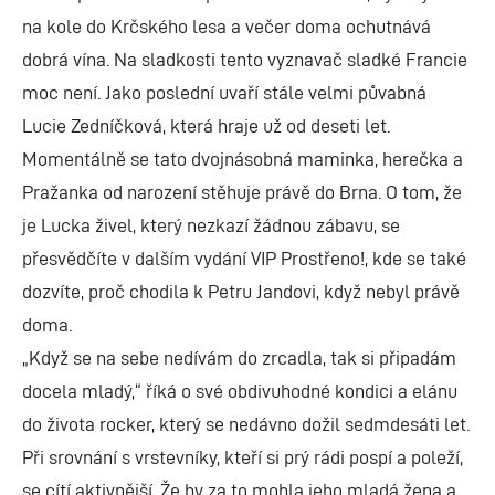
na kole do Krčského lesa a večer doma ochutnává
dobrá vína. Na sladkosti tento vyznavač sladké Francie
moc není. Jako poslední uvaří stále velmi půvabná
Lucie Zedníčková, která hraje už od deseti let.
Momentálně se tato dvojnásobná maminka, herečka a
Pražanka od narození stěhuje právě do Brna. O tom, že
je Lucka živel, který nezkazí žádnou zábavu, se
přesvědčíte v dalším vydání VIP Prostřeno!, kde se také
dozvíte, proč chodila k Petru Jandovi, když nebyl právě
doma.
„Když se na sebe nedívám do zrcadla, tak si připadám
docela mladý,“ říká o své obdivuhodné kondici a elánu
do života rocker, který se nedávno dožil sedmdesáti let.
Při srovnání s vrstevníky, kteří si prý rádi pospí a poleží,
se cítí aktivnější. Že by za to mohla jeho mladá žena a