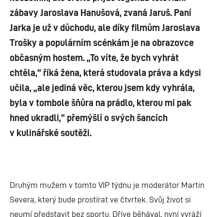
zábavy Jaroslava Hanušová, zvaná Jaruš. Paní
Jarka je už v důchodu, ale díky filmům Jaroslava
Trošky a populárním scénkám je na obrazovce
občasným hostem. „To víte, že bych vyhrát
chtěla,“ říká žena, která studovala práva a kdysi
učila, „ale jediná věc, kterou jsem kdy vyhrála,
byla v tombole šňůra na prádlo, kterou mi pak
hned ukradli,“ přemýšlí o svých šancích
v kulinářské soutěži.
Druhým mužem v tomto VIP týdnu je moderátor Martin
Severa, který bude prostírat ve čtvrtek. Svůj život si
neumí představit bez sportu. Dříve běhával, nyní vyráží