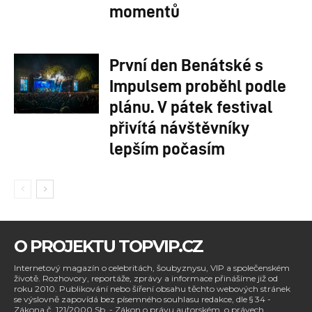
momentů
První den Benátské s
Impulsem proběhl podle
plánu. V pátek festival
přivítá návštěvníky
lepším počasím
O PROJEKTU TOPVIP.CZ
Internetový magazín o celebritách, šoubyznysu, VIP a společenském
životě. Rozhovory, reportáže, zprávy a informace přinášíme již od
roku 2010. Publikování nebo šíření obsahu těchto webových stránek
se výslovně zapovídá bez písemného souhlasu redakce, dle § 34 -
Zákona č. 121/2000 Sb. - Zákon o právu autorském, o právech