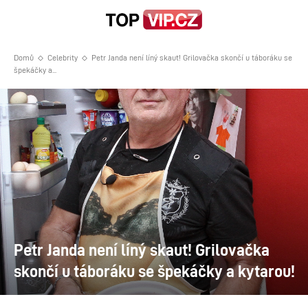
Domů
Celebrity
Petr Janda není líný skaut! Grilovačka skončí u táboráku se
špekáčky a...
Petr Janda není líný skaut! Grilovačka
skončí u táboráku se špekáčky a kytarou!