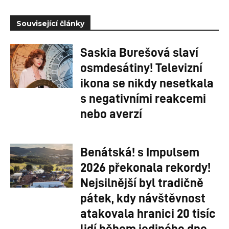
Související články
Saskia Burešová slaví
osmdesátiny! Televizní
ikona se nikdy nesetkala
s negativními reakcemi
nebo averzí
Benátská! s Impulsem
2026 překonala rekordy!
Nejsilnější byl tradičně
pátek, kdy návštěvnost
atakovala hranici 20 tisíc
lidí během jediného dne