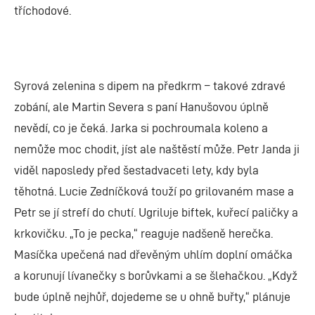
tříchodové.
Syrová zelenina s dipem na předkrm – takové zdravé
zobání, ale Martin Severa s paní Hanušovou úplně
nevědí, co je čeká. Jarka si pochroumala koleno a
nemůže moc chodit, jíst ale naštěstí může. Petr Janda ji
viděl naposledy před šestadvaceti lety, kdy byla
těhotná. Lucie Zedníčková touží po grilovaném mase a
Petr se jí strefí do chutí. Ugriluje biftek, kuřecí paličky a
krkovičku. „To je pecka,“ reaguje nadšeně herečka.
Masíčka upečená nad dřevěným uhlím doplní omáčka
a korunují lívanečky s borůvkami a se šlehačkou. „Když
bude úplně nejhůř, dojedeme se u ohně buřty,“ plánuje