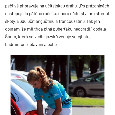
pečlivě připravuje na učitelskou dráhu. „Po prázdninách
nastupuji do pátého ročníku oboru učitelství pro střední
školy. Budu učit angličtinu a francouzštinu. Tak jen
doufám, že mě třída plná puberťáku neodradí,“ dodala
Šárka, která se vedle jazyků věnuje volejbalu,
badmintonu, plavání a běhu.