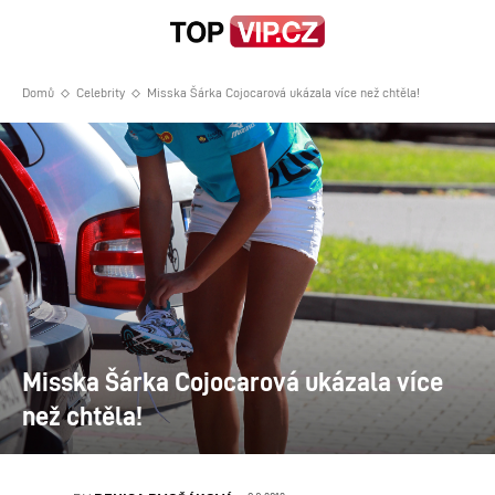
Domů
Celebrity
Misska Šárka Cojocarová ukázala více než chtěla!
Misska Šárka Cojocarová ukázala více
než chtěla!