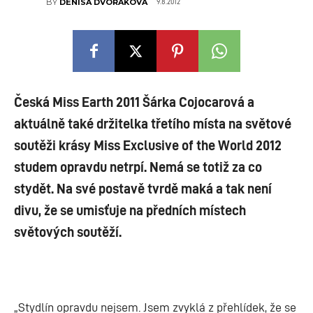
9.8.2012
BY
DENISA DVOŘÁKOVÁ
Česká Miss Earth 2011 Šárka Cojocarová a
aktuálně také držitelka třetího místa na světové
soutěži krásy Miss Exclusive of the World 2012
studem opravdu netrpí. Nemá se totiž za co
stydět. Na své postavě tvrdě maká a tak není
divu, že se umisťuje na předních místech
světových soutěží.
„Stydlín opravdu nejsem. Jsem zvyklá z přehlídek, že se