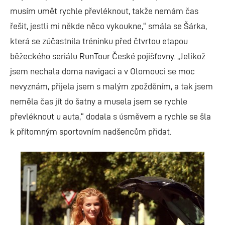
musím umět rychle převléknout, takže nemám čas
řešit, jestli mi někde něco vykoukne,“ smála se Šárka,
která se zúčastnila tréninku před čtvrtou etapou
běžeckého seriálu RunTour České pojišťovny. „Jelikož
jsem nechala doma navigaci a v Olomouci se moc
nevyznám, přijela jsem s malým zpožděním, a tak jsem
neměla čas jít do šatny a musela jsem se rychle
převléknout u auta,“ dodala s úsměvem a rychle se šla
k přítomným sportovním nadšencům přidat.