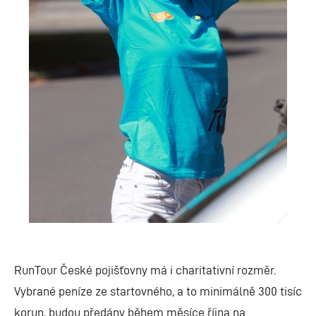
RunTour České pojišťovny má i charitativní rozměr.
Vybrané peníze ze startovného, a to minimálně 300 tisíc
korun, budou předány během měsíce října na