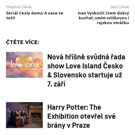
Předchozí článek
Další článek
Seriál Cesty domů: A zase se
Ivan Vyskočil: Jsem dobrý
točí!
kuchař, umím svíčkovou i
rajskou omáčku
ČTĚTE VÍCE:
Nová hříšně svůdná řada
show Love Island Česko
& Slovensko startuje už
7. září
Harry Potter: The
Exhibition otevřel své
brány v Praze