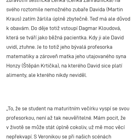
svého roztomile nemožného zubaře Davida (Martin
Kraus) zatím žárlila úplně zbytečně. Teď má ale důvod
k obavám. Do děje totiž vstoupí Dagmar Kloudová,
která se tváří jako běžná pacientka. Kdy ji ale David
uvidí, ztuhne. Je to totiž jeho bývalá profesorka
matematiky a zároveň matka jeho utajovaného syna
Honzy (Štěpán Krtička), na kterého David sice platí
alimenty, ale kterého nikdy neviděl.
„To, že se student na maturitním večírku vyspí se svou
profesorkou, není až tak neuvěřitelné. Mám pocit, že
v životě se může stát úplně cokoliv, už mě moc věcí
nepřekvapí. S Veronikou se při našich scénách