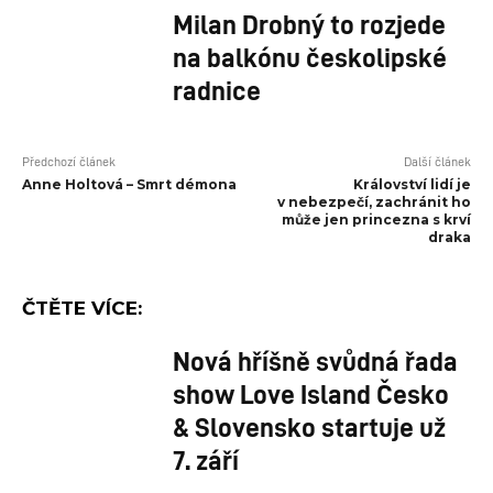
Milan Drobný to rozjede
na balkónu českolipské
radnice
Předchozí článek
Další článek
Anne Holtová – Smrt démona
Království lidí je
v nebezpečí, zachránit ho
může jen princezna s krví
draka
ČTĚTE VÍCE:
Nová hříšně svůdná řada
show Love Island Česko
& Slovensko startuje už
7. září