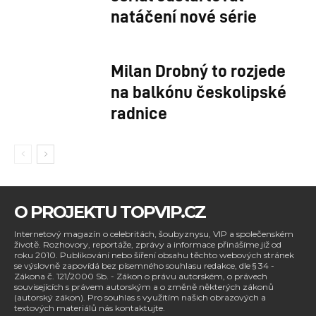
natáčení nové série
Milan Drobný to rozjede
na balkónu českolipské
radnice
O PROJEKTU TOPVIP.CZ
Internetový magazín o celebritách, šoubyznysu, VIP a společenském
životě. Rozhovory, reportáže, zprávy a informace přinášíme již od
roku 2010. Publikování nebo šíření obsahu těchto webových stránek
se výslovně zapovídá bez písemného souhlasu redakce, dle § 34 -
Zákona č. 121/2000 Sb. - Zákon o právu autorském, o právech
souvisejících s právem autorským a o změně některých zákonů
(autorský zákon). Pro souhlas s využitím našich obrazových a
textových materiálů nás kontaktujte.