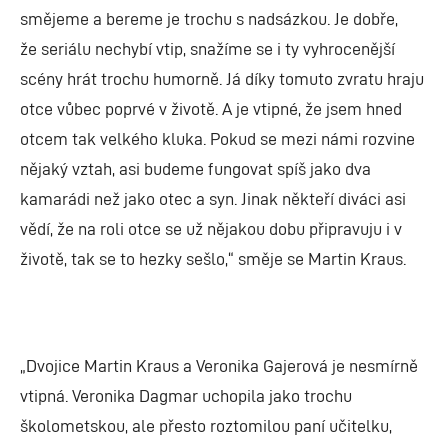
smějeme a bereme je trochu s nadsázkou. Je dobře,
že seriálu nechybí vtip, snažíme se i ty vyhrocenější
scény hrát trochu humorně. Já díky tomuto zvratu hraju
otce vůbec poprvé v životě. A je vtipné, že jsem hned
otcem tak velkého kluka. Pokud se mezi námi rozvine
nějaký vztah, asi budeme fungovat spíš jako dva
kamarádi než jako otec a syn. Jinak někteří diváci asi
vědí, že na roli otce se už nějakou dobu připravuju i v
životě, tak se to hezky sešlo,“ směje se Martin Kraus.
„Dvojice Martin Kraus a Veronika Gajerová je nesmírně
vtipná. Veronika Dagmar uchopila jako trochu
školometskou, ale přesto roztomilou paní učitelku,