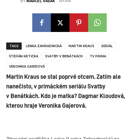
24.9.2014
BY
MARCEL VAŠÁK
TAGS
LENKA ZAHRADNICKÁ
MARTIN KRAUS
SERIÁL
ŠTĚPÁN KRTIČKA
SVATBY V BENÁTKÁCH
TV PRIMA
VERONIKA GAJEROVÁ
Martin Kraus se stal poprvé otcem. Zatím ale
nanečisto, v primáckém seriálu Svatby
v Benátkách. Kdo je matka? Dagmar Kloudová,
kterou hraje Veronika Gajerová.
Zdravotní sestřička Lenka (Lenka Zahradnická) na