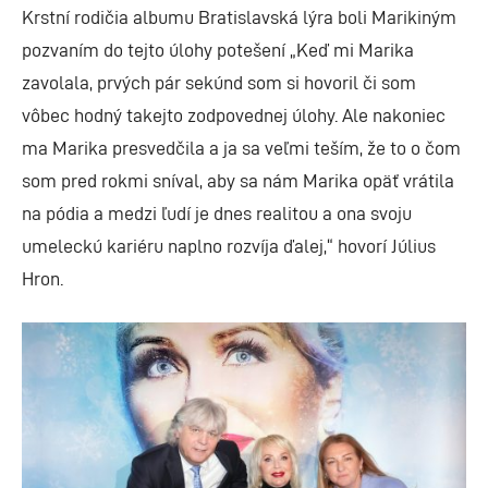
Krstní rodičia albumu Bratislavská lýra boli Marikiným
pozvaním do tejto úlohy potešení „Keď mi Marika
zavolala, prvých pár sekúnd som si hovoril či som
vôbec hodný takejto zodpovednej úlohy. Ale nakoniec
ma Marika presvedčila a ja sa veľmi teším, že to o čom
som pred rokmi sníval, aby sa nám Marika opäť vrátila
na pódia a medzi ľudí je dnes realitou a ona svoju
umeleckú kariéru naplno rozvíja ďalej,“ hovorí Július
Hron.