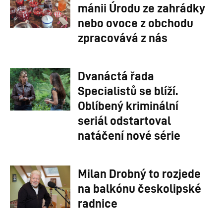
mánii Úrodu ze zahrádky
nebo ovoce z obchodu
zpracovává z nás
Dvanáctá řada
Specialistů se blíží.
Oblíbený kriminální
seriál odstartoval
natáčení nové série
Milan Drobný to rozjede
na balkónu českolipské
radnice