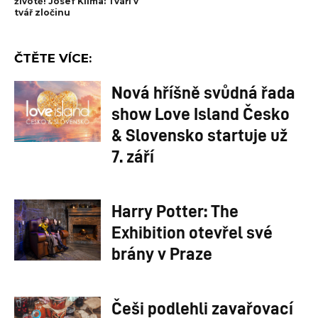
životě! Josef Klíma: Tváří v
tvář zločinu
ČTĚTE VÍCE:
Nová hříšně svůdná řada
show Love Island Česko
& Slovensko startuje už
7. září
Harry Potter: The
Exhibition otevřel své
brány v Praze
Češi podlehli zavařovací