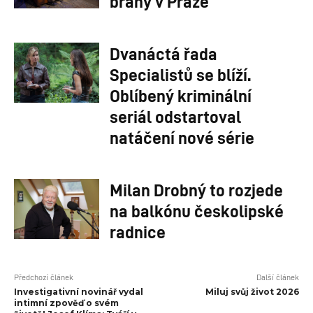
brány v Praze
Dvanáctá řada
Specialistů se blíží.
Oblíbený kriminální
seriál odstartoval
natáčení nové série
Milan Drobný to rozjede
na balkónu českolipské
radnice
Předchozí článek
Další článek
Investigativní novinář vydal
Miluj svůj život 2026
intimní zpověď o svém