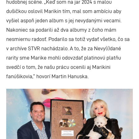
hudobnej scéne. „Keď som na jar 2024 s malou
dušičkou oslovil Marikin tím, mal som ambíciu aby
vyšiel aspoň jeden album s jej nevydanými vecami.
Nakoniec sa podarili až dva albumy z čoho mám
nesmiernu radosť. Podarilo sa totiž vydať všetko, čo sa
v archíve STVR nachádzalo. A to, že za Nevy(í)dané
rarity sme Marike mohli odovzdať platinovú platňu
svedčí o tom, že našu prácu ocenili aj Marikini
fanúšikovia,“ hovorí Martin Hanuska.