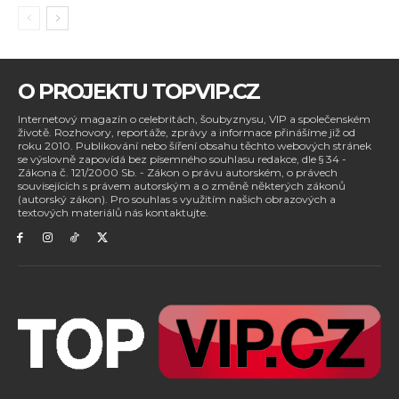
O PROJEKTU TOPVIP.CZ
Internetový magazín o celebritách, šoubyznysu, VIP a společenském
životě. Rozhovory, reportáže, zprávy a informace přinášíme již od
roku 2010. Publikování nebo šíření obsahu těchto webových stránek
se výslovně zapovídá bez písemného souhlasu redakce, dle § 34 -
Zákona č. 121/2000 Sb. - Zákon o právu autorském, o právech
souvisejících s právem autorským a o změně některých zákonů
(autorský zákon). Pro souhlas s využitím našich obrazových a
textových materiálů nás kontaktujte.