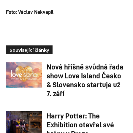
Foto: Václav Nekvapil
Související články
Nová hříšně svůdná řada
show Love Island Česko
& Slovensko startuje už
7. září
Harry Potter: The
Exhibition otevřel své