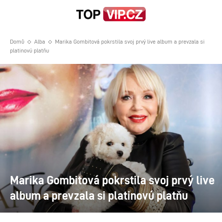
Domů
Alba
Marika Gombitová pokrstila svoj prvý live album a prevzala si
platinovú platňu
Marika Gombitová pokrstila svoj prvý live
album a prevzala si platinovú platňu