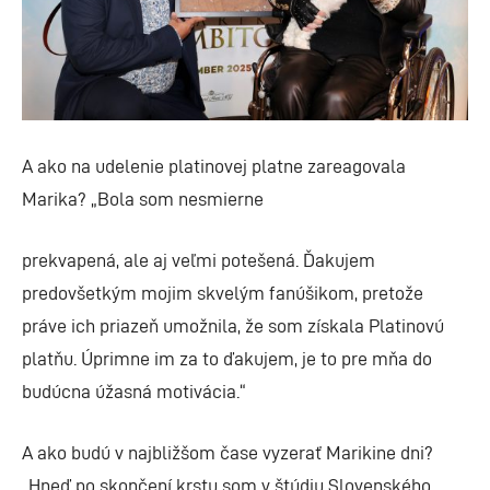
A ako na udelenie platinovej platne zareagovala
Marika? „Bola som nesmierne
prekvapená, ale aj veľmi potešená. Ďakujem
predovšetkým mojim skvelým fanúšikom, pretože
práve ich priazeň umožnila, že som získala Platinovú
platňu. Úprimne im za to ďakujem, je to pre mňa do
budúcna úžasná motivácia.“
A ako budú v najbližšom čase vyzerať Marikine dni?
„Hneď po skončení krstu som v štúdiu Slovenského