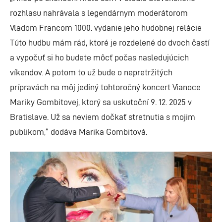
rozhlasu nahrávala s legendárnym moderátorom
Vladom Francom 1000. vydanie jeho hudobnej relácie
Túto hudbu mám rád, ktoré je rozdelené do dvoch častí
a vypočuť si ho budete môcť počas nasledujúcich
víkendov. A potom to už bude o nepretržitých
prípravách na môj jediný tohtoročný koncert Vianoce
Mariky Gombitovej, ktorý sa uskutoční 9. 12. 2025 v
Bratislave. Už sa neviem dočkať stretnutia s mojim
publikom,“ dodáva Marika Gombitová.