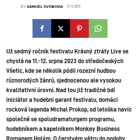
27.12.2023
BY
SAMUEL SVOBODA
Už sedmý ročník festivalu Krásný ztráty Live se
chystá na 11.-12. srpna 2023 do středočeských
Všetic, kde se několik pódií rozezní hudbou
různorodých žánrů, sjednocenou ale vysokou
kvalitativní úrovní. Nad tou již tradičně bdí
iniciátor a hudební garant festivalu, domácí
rocková legenda Michal Prokop, od letoška navíc
společně se spoludramaturgem programu,
hudebníkem a kapelníkem Monkey Business
Romanem Holým. O čerstvém větru do podoby