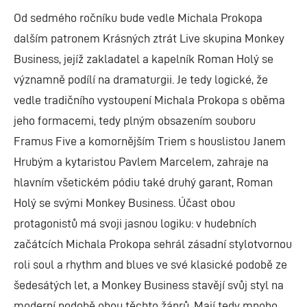
Od sedmého ročníku bude vedle Michala Prokopa
dalším patronem Krásných ztrát Live skupina Monkey
Business, jejíž zakladatel a kapelník Roman Holý se
významně podílí na dramaturgii. Je tedy logické, že
vedle tradičního vystoupení Michala Prokopa s oběma
jeho formacemi, tedy plným obsazením souboru
Framus Five a komornějším Triem s houslistou Janem
Hrubým a kytaristou Pavlem Marcelem, zahraje na
hlavním všetickém pódiu také druhý garant, Roman
Holý se svými Monkey Business. Účast obou
protagonistů má svoji jasnou logiku: v hudebních
začátcích Michala Prokopa sehrál zásadní stylotvornou
roli soul a rhythm and blues ve své klasické podobě ze
šedesátých let, a Monkey Business stavějí svůj styl na
moderní podobě obou těchto žánrů. Mají tedy mnoho