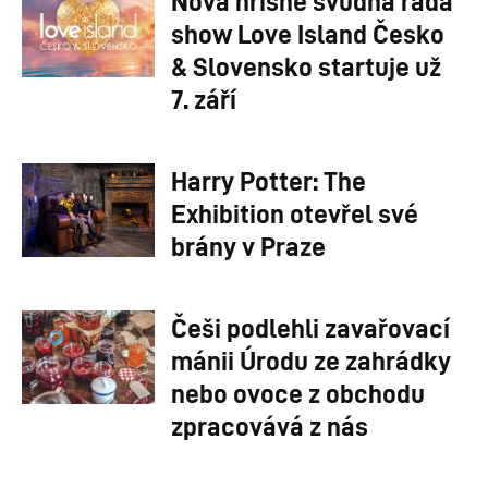
Nová hříšně svůdná řada
show Love Island Česko
& Slovensko startuje už
7. září
Harry Potter: The
Exhibition otevřel své
brány v Praze
Češi podlehli zavařovací
mánii Úrodu ze zahrádky
nebo ovoce z obchodu
zpracovává z nás