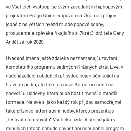
ve Všeticích vystoupí se svým zavedeným hiphopovým
projektem Prago Union. Rapovou složku má i projev
jedné z největších hvězd mladé popové scény,
producenta a zpěváka říkajícího si 7krát3, držitele Ceny
Anděl za rok 2020.
Uvedená jména ještě zdaleka neznamenají uzavření
kompletního programu sedmých Krásných ztrát Live. V
nadcházejících obdobích přibydou nejen účinkující na
hlavním pódiu, ale také na nové Komorní scéně na
nádvoří u Hodovny, která bude hostit menší a mladší
formace. Na své si jako každý rok přijdou samozřejmě
také příznivci alternativní hudby, kterou prezentuje
„festival na festivalu“ Všetická jízda. A stejně jako v
minulých letech nebude chybět ani nehudební program