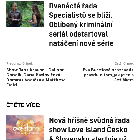
Dvanáctá řada
Specialistů se blíží.
Oblíbený kriminální
seriál odstartoval
natáčení nové série
Předchozí článek
Další článek
Show Jana Krause – Dalibor
Eva Burešová prozradila
Gondík, Daria Pavlovičová,
pravdu o tom, jak je to s
Dominik Vodička a Matthew
Ježíškem
Field
ČTĚTE VÍCE:
Nová hříšně svůdná řada
show Love Island Česko
& Slovensko startuje už