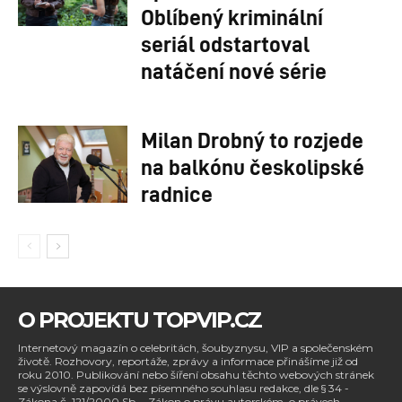
Oblíbený kriminální
seriál odstartoval
natáčení nové série
Milan Drobný to rozjede
na balkónu českolipské
radnice
O PROJEKTU TOPVIP.CZ
Internetový magazín o celebritách, šoubyznysu, VIP a společenském
životě. Rozhovory, reportáže, zprávy a informace přinášíme již od
roku 2010. Publikování nebo šíření obsahu těchto webových stránek
se výslovně zapovídá bez písemného souhlasu redakce, dle § 34 -
Zákona č. 121/2000 Sb. - Zákon o právu autorském, o právech