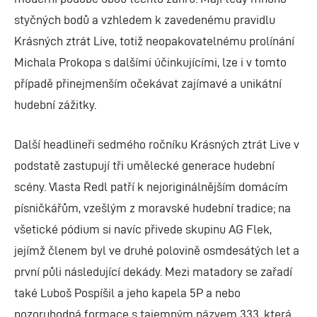
styčných bodů a vzhledem k zavedenému pravidlu
Krásných ztrát Live, totiž neopakovatelnému prolínání
Michala Prokopa s dalšími účinkujícími, lze i v tomto
případě přinejmenším očekávat zajímavé a unikátní
hudební zážitky.
Další headlineři sedmého ročníku Krásných ztrát Live v
podstatě zastupují tři umělecké generace hudební
scény. Vlasta Redl patří k nejoriginálnějším domácím
písničkářům, vzešlým z moravské hudební tradice; na
všetické pódium si navíc přivede skupinu AG Flek,
jejímž členem byl ve druhé polovině osmdesátých let a
první půli následující dekády. Mezi matadory se zařadí
také Luboš Pospíšil a jeho kapela 5P a nebo
pozoruhodná formace s tajemným názvem 333, která