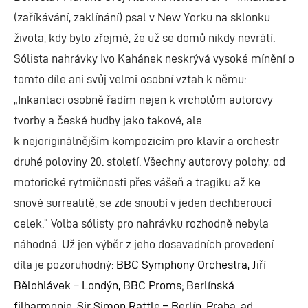
(zaříkávání, zaklínání) psal v New Yorku na sklonku
života, kdy bylo zřejmé, že už se domů nikdy nevrátí.
Sólista nahrávky Ivo Kahánek neskrývá vysoké mínění o
tomto díle ani svůj velmi osobní
vztah k němu:
„Inkantaci osobně řadím nejen k vrcholům autorovy
tvorby a české hudby jako takové, ale
k nejoriginálnějším kompozicím pro klavír a orchestr
druhé poloviny 20. století. Všechny autorovy polohy, od
motorické rytmičnosti přes vášeň a tragiku až ke
snové surrealitě, se zde snoubí v jeden dechberoucí
celek.“ Volba sólisty pro nahrávku rozhodně nebyla
náhodná. Už jen výběr z jeho dosavadních provedení
díla je pozoruhodný:
BBC Symphony Orchestra, Jiří
Bělohlávek – Londýn, BBC Proms; Berlínská
filharmonie, Sir Simon Rattle – Berlín, Praha, ad.