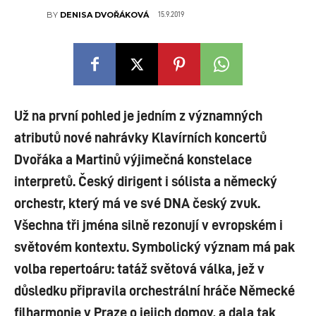
15.9.2019
BY
DENISA DVOŘÁKOVÁ
Už na první pohled je jedním z významných
atributů nové nahrávky Klavírních koncertů
Dvořáka a Martinů výjimečná konstelace
interpretů. Český dirigent i sólista a německý
orchestr, který má ve své DNA český zvuk.
Všechna tři jména silně rezonují v evropském i
světovém kontextu. Symbolický význam má pak
volba repertoáru: tatáž světová válka, jež v
důsledku připravila orchestrální hráče Německé
filharmonie v Praze o jejich domov, a dala tak