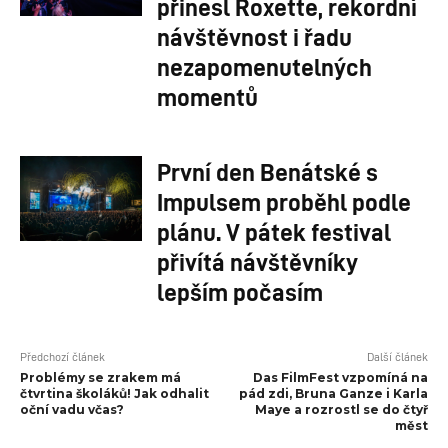
přinesl Roxette, rekordní
návštěvnost i řadu
nezapomenutelných
momentů
První den Benátské s
Impulsem proběhl podle
plánu. V pátek festival
přivítá návštěvníky
lepším počasím
Předchozí článek
Další článek
Problémy se zrakem má
Das FilmFest vzpomíná na
čtvrtina školáků! Jak odhalit
pád zdi, Bruna Ganze i Karla
oční vadu včas?
Maye a rozrostl se do čtyř
měst