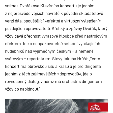
snímek Dvořákova Klavírního koncertu je jedním
z nejpřesvědčivějších návratů k původní skladatelově
verzi díla, opouštějící
»
efektní a virtuózní vylepšení
«
pozdějších upravovatelů. Křehký a zpěvný Dvořák, který
vždy dává přednost
výrazové hloubce před nástrojovým
efektem. Jde o neopakovatelné setkání vynikajících
hudebníků nad výjimečným českým – a neméně
světovým – repertoárem. Slovy Jakuba Hrůši: „T
ento
koncert má obrovskou sílu a
krásu a je pro dirigenta
jedním z těch zajímavějších
»
doprovodů
«
; jde o
rovnocenný dialog, v němž má orchestr s dirigentem
vždy co nabídnout.“