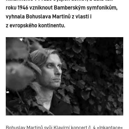
roku 1946 vzniknout Bamberským symfonikům,
vyhnala Bohuslava Martinů z vlasti i
z evropského kontinentu.
Bohuslav Martinů svůj Klavírní koncert č. 4
»
Inkantace
«