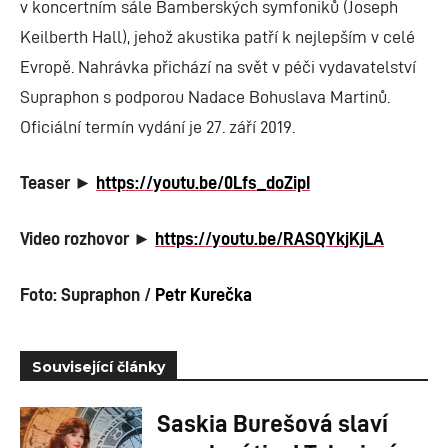
v koncertním sále Bamberských symfoniků (Joseph
Keilberth Hall), jehož akustika patří k nejlepším v celé
Evropě. Nahrávka přichází na svět v péči vydavatelství
Supraphon s podporou Nadace Bohuslava Martinů.
Oficiální termín vydání je 27. září 2019.
Teaser ►
https://youtu.be/0Lfs_doZipI
Video rozhovor ►
https://youtu.be/RASQYkjKjLA
Foto: Supraphon /
Petr Kurečka
Související články
Saskia Burešová slaví