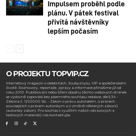
Impulsem proběhl podle
plánu. V pátek festival
přivítá návštěvníky
lepším počasím
O PROJEKTU TOPVIP.CZ
Internetový magazín o celebritách, šoubyznysu, VIP a společenském
životě. Rozhovory, reportáže, zprávy a informace přinášíme již od
roku 2010. Publikování nebo šíření obsahu těchto webových stránek
se výslovně zapovídá bez písemného souhlasu redakce, dle § 34 -
Zákona č. 121/2000 Sb. - Zákon o právu autorském, o právech
souvisejících s právem autorským a o změně některých zákonů
(autorský zákon). Pro souhlas s využitím našich obrazových a
textových materiálů nás kontaktujte.