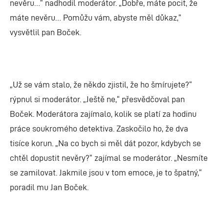
nevěru…“ nadhodil moderátor. „Dobře, máte pocit, že
máte nevěru… Pomůžu vám, abyste měl důkaz,“
vysvětlil pan Boček.
„Už se vám stalo, že někdo zjistil, že ho šmírujete?“
rýpnul si moderátor. „Ještě ne,“ přesvědčoval pan
Boček. Moderátora zajímalo, kolik se platí za hodinu
práce soukromého detektiva. Zaskočilo ho, že dva
tisíce korun. „Na co bych si měl dát pozor, kdybych se
chtěl dopustit nevěry?“ zajímal se moderátor. „Nesmíte
se zamilovat. Jakmile jsou v tom emoce, je to špatný,“
poradil mu Jan Boček.