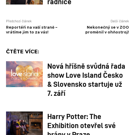
radnice
Předchozí článek
Další článek
Reportéři na vaší straně –
Nekonečný se v ZOO
vrátíme jim to za vás!
proměnil v ohňostroj!
ČTĚTE VÍCE:
Nová hříšně svůdná řada
show Love Island Česko
& Slovensko startuje už
7. září
Harry Potter: The
Exhibition otevřel své
brány v Praze