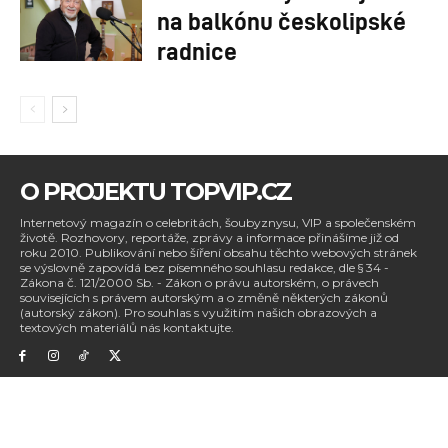
na balkónu českolipské
radnice
O PROJEKTU TOPVIP.CZ
Internetový magazín o celebritách, šoubyznysu, VIP a společenském
životě. Rozhovory, reportáže, zprávy a informace přinášíme již od
roku 2010. Publikování nebo šíření obsahu těchto webových stránek
se výslovně zapovídá bez písemného souhlasu redakce, dle § 34 -
Zákona č. 121/2000 Sb. - Zákon o právu autorském, o právech
souvisejících s právem autorským a o změně některých zákonů
(autorský zákon). Pro souhlas s využitím našich obrazových a
textových materiálů nás kontaktujte.