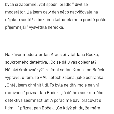
bych si zapomněl vzít spodní prádlo,“ divil se
moderátor. „Já jsem celý den něco nacvičovala na
nějakou soutěž a bez těch kalhotek mi to prostě přišlo
příjemnější,“ vysvětlila herečka.
Na závěr moderátor Jan Kraus přivítal Jana Bočka,
soukromého detektiva. „Co se dá u vás objednat?.
Nějaký šmírovačky?“ zajímal se Jan Kraus. Jan Boček
vyprávěl o tom, že v 90. letech začínal jako ochranka.
„Chtěl jsem chránit lidi. To byla nejdřív moje naivní
motivace,“ přiznal Jan Boček. „Já dělám soukromého
detektiva sedmnáct let. A pořád mě baví pracovat s
lidmi…“ přiznal pan Boček. „Co když přijdu, že mám