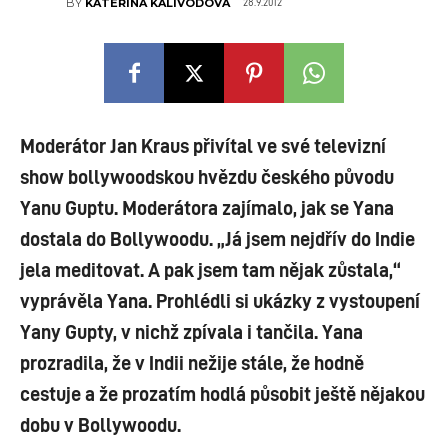
28.9.2012
BY
KATEŘINA KALIVODOVÁ
Moderátor Jan Kraus přivítal ve své televizní
show bollywoodskou hvězdu českého původu
Yanu Guptu. Moderátora zajímalo, jak se Yana
dostala do Bollywoodu. „Já jsem nejdřív do Indie
jela meditovat. A pak jsem tam nějak zůstala,“
vyprávěla Yana. Prohlédli si ukázky z vystoupení
Yany Gupty, v nichž zpívala i tančila. Yana
prozradila, že v Indii nežije stále, že hodně
cestuje a že prozatím hodlá působit ještě nějakou
dobu v Bollywoodu.