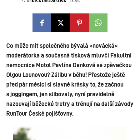
1.8.2012
BY
DENISA DVOŘÁKOVÁ
Co může mít společného bývalá »novácká«
moderátorka a současná tisková mluvčí Fakultní
nemocnice Motol Pavlína Danková se zpěvačkou
Olgou Lounovou? Zálibu v běhu! Přestože ještě
před pár měsíci si slavné krásky to, že začnou
s joggingem, jen slibovaly, nyní pravidelně
nazouvají běžecké tretry a trénují na další závody
RunTour České pojišťovny.