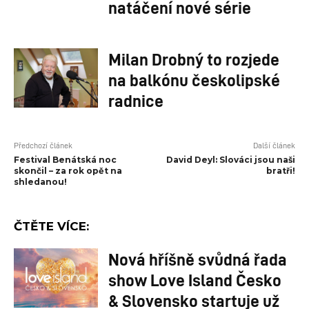
natáčení nové série
Milan Drobný to rozjede
na balkónu českolipské
radnice
Předchozí článek
Další článek
Festival Benátská noc
David Deyl: Slováci jsou naši
skončil – za rok opět na
bratři!
shledanou!
ČTĚTE VÍCE:
Nová hříšně svůdná řada
show Love Island Česko
& Slovensko startuje už