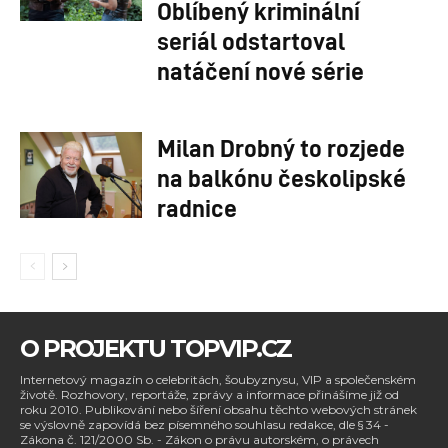
Oblíbený kriminální
seriál odstartoval
natáčení nové série
Milan Drobný to rozjede
na balkónu českolipské
radnice
O PROJEKTU TOPVIP.CZ
Internetový magazín o celebritách, šoubyznysu, VIP a společenském
životě. Rozhovory, reportáže, zprávy a informace přinášíme již od
roku 2010. Publikování nebo šíření obsahu těchto webových stránek
se výslovně zapovídá bez písemného souhlasu redakce, dle § 34 -
Zákona č. 121/2000 Sb. - Zákon o právu autorském, o právech