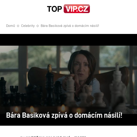
Domů
Celebrity
Bára Basiková zpívá o domácím násilí!
Bára Basiková zpívá o domácím násilí!