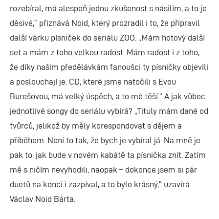
rozebíral, má alespoň jednu zkušenost s násilím, a to je
děsivé,“ přiznává Noid, který prozradil i to, že připravil
další várku písniček do seriálu ZOO. „Mám hotový další
set a mám z toho velkou radost. Mám radost i z toho,
že díky našim předělávkám fanoušci ty písničky objevili
a poslouchají je. CD, které jsme natočili s Evou
Burešovou, má velký úspěch, a to mě těší.“ A jak vůbec
jednotlivé songy do seriálu vybírá? „Tituly mám dané od
tvůrců, jelikož by měly korespondovat s dějem a
příběhem. Není to tak, že bych je vybíral já. Na mně je
pak to, jak bude v novém kabátě ta písnička znít. Zatím
mě s ničím nevyhodili, naopak – dokonce jsem si pár
duetů na konci i zazpíval, a to bylo krásný,“ uzavírá
Václav Noid Bárta.