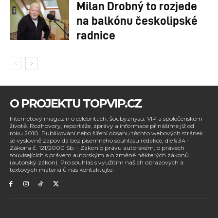
Milan Drobný to rozjede
na balkónu českolipské
radnice
O PROJEKTU TOPVIP.CZ
Internetový magazín o celebritách, šoubyznysu, VIP a společenském
životě. Rozhovory, reportáže, zprávy a informace přinášíme již od
roku 2010. Publikování nebo šíření obsahu těchto webových stránek
se výslovně zapovídá bez písemného souhlasu redakce, dle § 34 -
Zákona č. 121/2000 Sb. - Zákon o právu autorském, o právech
souvisejících s právem autorským a o změně některých zákonů
(autorský zákon). Pro souhlas s využitím našich obrazových a
textových materiálů nás kontaktujte.