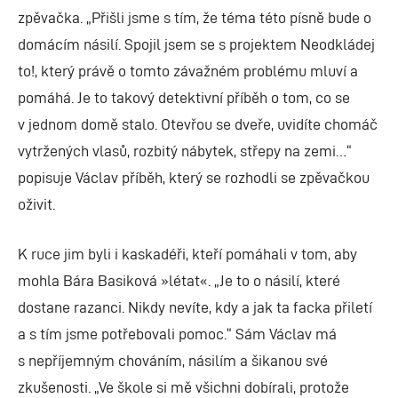
zpěvačka. „Přišli jsme s tím, že téma této písně bude o
domácím násilí. Spojil jsem se s projektem Neodkládej
to!, který právě o tomto závažném problému mluví a
pomáhá. Je to takový detektivní příběh o tom, co se
v jednom domě stalo. Otevřou se dveře, uvidíte chomáč
vytržených vlasů, rozbitý nábytek, střepy na zemi…“
popisuje Václav příběh, který se rozhodli se zpěvačkou
oživit.
K ruce jim byli i kaskadéři, kteří pomáhali v tom, aby
mohla Bára Basiková »létat«. „Je to o násilí, které
dostane razanci. Nikdy nevíte, kdy a jak ta facka přiletí
a s tím jsme potřebovali pomoc.“ Sám Václav má
s nepříjemným chováním, násilím a šikanou své
zkušenosti. „Ve škole si mě všichni dobírali, protože