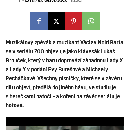
21.5.2023
BY
KATEŘINA KALIVODOVÁ
Muzikálový zpěvák a muzikant Václav Noid Bárta
se v seriálu ZOO objevuje jako klávesák Lukáš
Brouček, který v baru doprovází záhadnou Lady X
a Lady Y v podání Evy Burešové a Michaely
Pecháčkové. Všechny písničky, které se v závěru
dílu objeví, předělá do jiného hávu, ve studiu je
s herečkami natočí – a koření na závěr seriálu je
hotové.