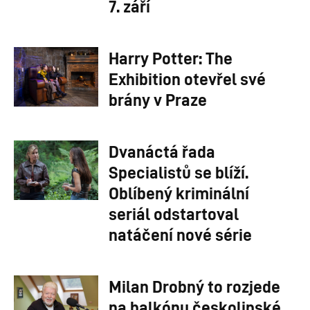
7. září
Harry Potter: The
Exhibition otevřel své
brány v Praze
Dvanáctá řada
Specialistů se blíží.
Oblíbený kriminální
seriál odstartoval
natáčení nové série
Milan Drobný to rozjede
na balkónu českolipské