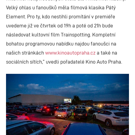
Velký ohlas u fanoušků měla filmová klasika Pátý
Element. Pro ty, kdo nestihli promítání v premiéře
uvedeme již ve čtvrtek od 19h a poté od 21h bude
následovat kultovní film Trainspotting. Kompletní
bohatou programovou nabídku najdou fanoušci na
našich stránkách
www.kinoautopraha.cz
a také na
sociálních sítích,“ uvedli pořadatelé Kino Auto Praha.