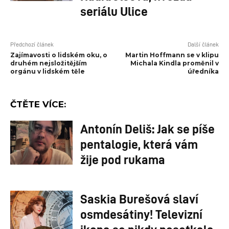
seriálu Ulice
Předchozí článek
Další článek
Zajímavosti o lidském oku, o
Martin Hoffmann se v klipu
druhém nejsložitějším
Michala Kindla proměnil v
orgánu v lidském těle
úředníka
ČTĚTE VÍCE:
Antonín Deliš: Jak se píše
pentalogie, která vám
žije pod rukama
Saskia Burešová slaví
osmdesátiny! Televizní