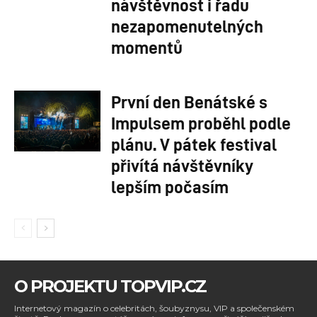
návštěvnost i řadu
nezapomenutelných
momentů
První den Benátské s
Impulsem proběhl podle
plánu. V pátek festival
přivítá návštěvníky
lepším počasím
O PROJEKTU TOPVIP.CZ
Internetový magazín o celebritách, šoubyznysu, VIP a společenském