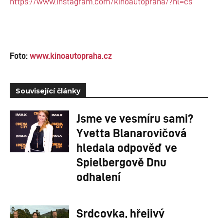
https://www.instagram.com/kinoautopraha/?hl=cs
Foto:
www.kinoautopraha.cz
Související články
Jsme ve vesmíru sami?
Yvetta Blanarovičová
hledala odpověď ve
Spielbergově Dnu
odhalení
Srdcovka, hřejivý