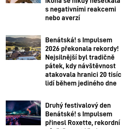
ikona se nikdy nesetkala
s negativními reakcemi
nebo averzí
Benátská! s Impulsem
2026 překonala rekordy!
Nejsilnější byl tradičně
pátek, kdy návštěvnost
atakovala hranici 20 tisíc
lidí během jediného dne
Druhý festivalový den
Benátské! s Impulsem
přinesl Roxette, rekordní