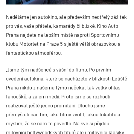
Neděláme jen autokino, ale především neotřelý zážitek
pro vás, vaše přátele, kamarády či blízké. Kino Auto
Praha najdete na lepším místě naproti Sportovnímu
klubu Motorlet na Praze 5 s ještě větší obrazovkou a
fantastickou atmosférou.
„Jsme tým nadšenců s vášní do filmu. Po prvním
uvedení autokina, které se nacházelo v blízkosti Letiště
Praha nikdo z našemu týmu nečekal tak velký ohlas
fanoušků, a zájem médií. Proto jsme se rozhodli
realizovat ještě jedno promitání. Dlouho jsme
přemýšleli nad tím, jaké filmy zvolit, jakou lokalitu a
myslím, že se nám to povedlo. Na své si přijdou
milovníci hollywoodských titulů ale i milovníci klasiky.