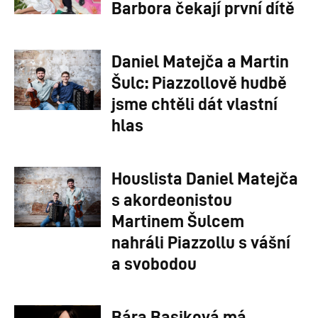
Barbora čekají první dítě
Daniel Matejča a Martin
Šulc: Piazzollově hudbě
jsme chtěli dát vlastní
hlas
Houslista Daniel Matejča
s akordeonistou
Martinem Šulcem
nahráli Piazzollu s vášní
a svobodou
Bára Basiková má