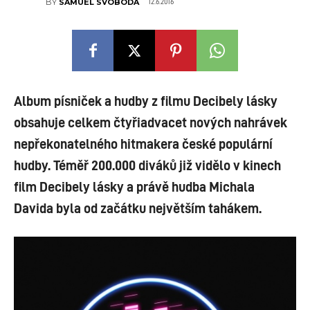
12.6.2016
BY
SAMUEL SVOBODA
Album písniček a hudby z filmu Decibely lásky
obsahuje celkem čtyřiadvacet nových nahrávek
nepřekonatelného hitmakera české populární
hudby. Téměř 200.000 diváků již vidělo v kinech
film Decibely lásky a právě hudba Michala
Davida byla od začátku největším tahákem.