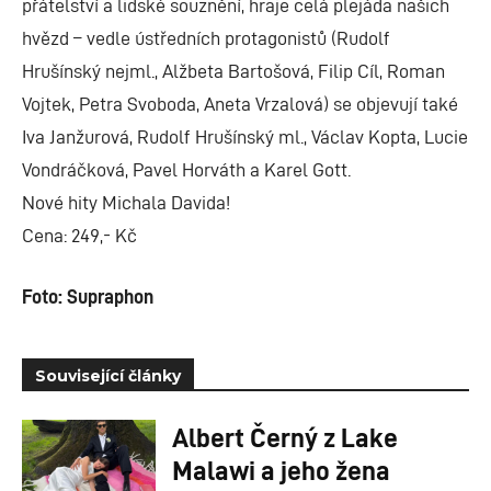
přátelství a lidské souznění, hraje celá plejáda našich
hvězd – vedle ústředních protagonistů (Rudolf
Hrušínský nejml., Alžbeta Bartošová, Filip Cíl, Roman
Vojtek, Petra Svoboda, Aneta Vrzalová) se objevují také
Iva Janžurová, Rudolf Hrušínský ml., Václav Kopta, Lucie
Vondráčková, Pavel Horváth a Karel Gott.
Nové hity Michala Davida!
Cena: 249,- Kč
Foto: Supraphon
Související články
Albert Černý z Lake
Malawi a jeho žena