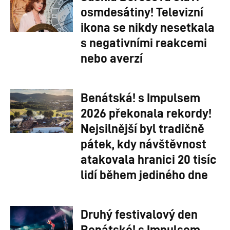
osmdesátiny! Televizní
ikona se nikdy nesetkala
s negativními reakcemi
nebo averzí
Benátská! s Impulsem
2026 překonala rekordy!
Nejsilnější byl tradičně
pátek, kdy návštěvnost
atakovala hranici 20 tisíc
lidí během jediného dne
Druhý festivalový den
Benátské! s Impulsem