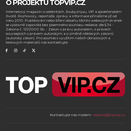
O PROJEKTU TOPVIP.CZ
Internetový magazín o celebritách, šoubyznysu, VIP a společenském
životě. Rozhovory, reportáže, zprávy a informace přinášíme již od
roku 2010. Publikování nebo šíření obsahu těchto webových stránek
se výslovně zapovídá bez písemného souhlasu redakce, dle § 34 -
Zákona č. 121/2000 Sb. - Zákon o právu autorském, o právech
souvisejících s právem autorským a o změně některých zákonů
(autorský zákon). Pro souhlas s využitím našich obrazových a
textových materiálů nás kontaktujte.
Kontaktujte nás mailem:
redakce@topvip.cz