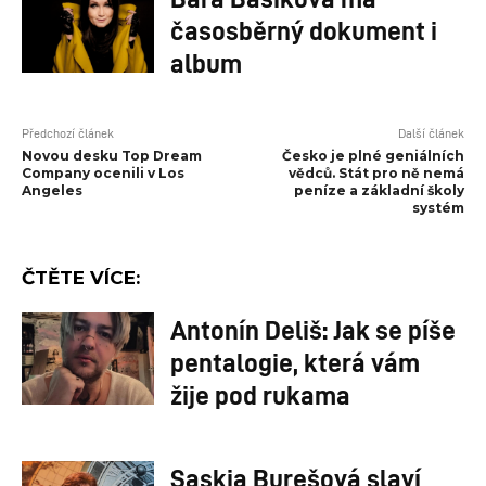
časosběrný dokument i
album
Předchozí článek
Další článek
Novou desku Top Dream
Česko je plné geniálních
Company ocenili v Los
vědců. Stát pro ně nemá
Angeles
peníze a základní školy
systém
ČTĚTE VÍCE:
Antonín Deliš: Jak se píše
pentalogie, která vám
žije pod rukama
Saskia Burešová slaví