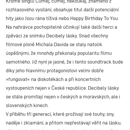
Kromě singlu Čuměj, čuměj, nekoukaj, známého z
rozhlasového vysílání, obsahuje titul další potenciální
hity jako Jsou rána tíživá nebo Happy Birthday To You.
Na nahrávce pochopitelně účinkují také další herci a
zpěváci ze snímku Decibely lásky. Snad všechny
filmové písně Michala Davida se staly natolik
úspěšnými, že mnohdy překonaly popularitu filmu
samotného. Již nyní je jasné, že i tento soundtrack bude
díky jeho hlavnímu protagonistovi velmi dobře
»fungovat« na diskotékách a při koncertních
vystoupeních nejen v České republice. Decibely lásky
se stále promítají nejen v českých a moravských, ale i
slovenských kinech.
V příběhu tří generací, které prožívají své touhy, sny,
naděje i zklamání, a přitom nepřestávají věřit na lásku,