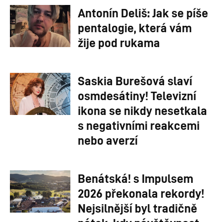
Antonín Deliš: Jak se píše
pentalogie, která vám
žije pod rukama
Saskia Burešová slaví
osmdesátiny! Televizní
ikona se nikdy nesetkala
s negativními reakcemi
nebo averzí
Benátská! s Impulsem
2026 překonala rekordy!
Nejsilnější byl tradičně