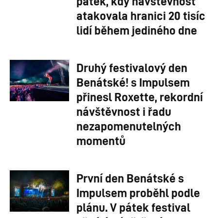
pátek, kdy návštěvnost
atakovala hranici 20 tisíc
lidí během jediného dne
Druhý festivalový den
Benátské! s Impulsem
přinesl Roxette, rekordní
návštěvnost i řadu
nezapomenutelných
momentů
První den Benátské s
Impulsem proběhl podle
plánu. V pátek festival