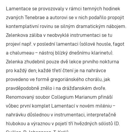
Lamentace se provozovaly v rámci temných hodinek
zvaných Tenebrae a autorovi se v nich podařilo propojit
kontemplativní rovinu se silným dramatickým nábojem.
Zelenkova záliba v neobvyklé instrumentaci se tu
projeví např. v poslední lamentaci (sólové housle, fagot
a chalumeau – nástroj blízký dnešnímu klarinetu).
Zelenka zhudebnil pouze dvě lekce prvního nokturna
pro každý den; každé třetí čtení je na nahrávce
provedeno ve formě gregoriánského chorálu, jak
pravděpodobně znělo i na drážďanském dvoře.
Renomovaný soubor Collegium Marianum přináší
vůbec první komplet Lamentací v novém miléniu –
nahrávku důslednou v instrumentaci, interpretačně
hlubokou a výraznou v pojetí tří hvězdných sólistů (D.
Guillon, D. Johannsen, T. Král).