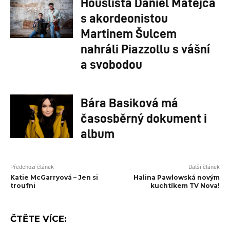
Houslista Daniel Matejča
s akordeonistou
Martinem Šulcem
nahráli Piazzollu s vášní
a svobodou
Bára Basiková má
časosběrný dokument i
album
Předchozí článek
Další článek
Katie McGarryová – Jen si
Halina Pawlowská novým
troufni
kuchtíkem TV Nova!
ČTĚTE VÍCE: