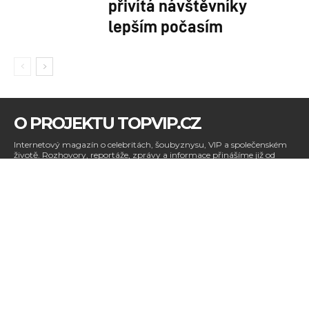
přivítá návštěvníky
lepším počasím
O PROJEKTU TOPVIP.CZ
Internetový magazín o celebritách, šoubyznysu, VIP a společenském
životě. Rozhovory, reportáže, zprávy a informace přinášíme již od
roku 2010. Publikování nebo šíření obsahu těchto webových stránek
se výslovně zapovídá bez písemného souhlasu redakce, dle § 34 -
Zákona č. 121/2000 Sb. - Zákon o právu autorském, o právech
souvisejících s právem autorským a o změně některých zákonů
(autorský zákon). Pro souhlas s využitím našich obrazových a
textových materiálů nás kontaktujte.